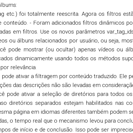
albums:
tag etc.) foi totalmente reescrita. Agora os filtros 
 conteúdo. - Foram adicionados filtros dinâmicos por
adas em filtros. Use os novos parâmetros var_tag_ids
deos ou álbuns relacionados por usuário, ou seja, m
ocê pode mostrar (ou ocultar) apenas vídeos ou ál
icados dinamicamente usando todos os métodos supor
por relevância.
 pode ativar a filtragem por conteúdo traduzido. Ele
aduções das descrições não são levadas em consideraçã
cê pode ativar a seleção de diretórios para todos os
so diretórios separados estejam habilitados nas c
 mesma página em idiomas diferentes também podem ser
as, o tempo real que o mecanismo levou para concluí-
os de início e de conclusão. Isso pode ser impreciso