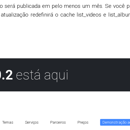
o será publicada em pelo menos um mês. Se você prec
ualização redefinirá o cache list_videos e list_al
.2
está aqui
Temas
Serviços
Parceiros
Preços
Demonstração ao