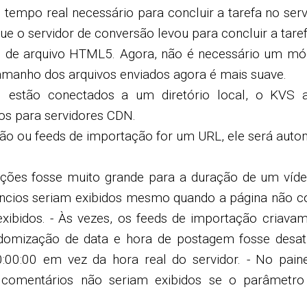
mpo real necessário para concluir a tarefa no servi
e o servidor de conversão levou para concluir a taref
I de arquivo HTML5. Agora, não é necessário um mó
tamanho dos arquivos enviados agora é mais suave.
estão conectados a um diretório local, o KVS ag
 ​​para servidores CDN.
 ou feeds de importação for um URL, ele será autom
ções fosse muito grande para a duração de um vídeo,
núncios seriam exibidos mesmo quando a página não c
exibidos. - Às vezes, os feeds de importação criava
domização de data e hora de postagem fosse desati
00:00 em vez da hora real do servidor. - No paine
s comentários não seriam exibidos se o parâmetro 