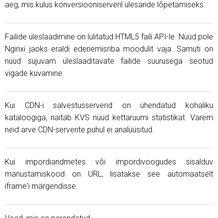
aeg, mis kulus konversiooniserveril ülesande lõpetamiseks.
Failide üleslaadimine on lülitatud HTML5 faili API-le. Nüüd pole
Nginxi jaoks eraldi edenemisriba moodulit vaja. Samuti on
nüüd sujuvam üleslaaditavate failide suurusega seotud
vigade kuvamine.
Kui CDN-i salvestusserverid on ühendatud kohaliku
kataloogiga, näitab KVS nüüd kettaruumi statistikat. Varem
neid arve CDN-serverite puhul ei analüüsitud.
Kui impordiandmetes või impordivoogudes sisalduv
manustamiskood on URL, lisatakse see automaatselt
iframe'i märgendisse.