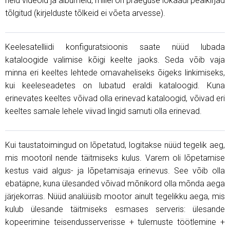
neid videoid ja albumeid, millel on praeguse lokaadi pealkirjad
tõlgitud (kirjelduste tõlkeid ei võeta arvesse).
Keelesatelliidi konfiguratsioonis saate nüüd lubada
kataloogide valimise kõigi keelte jaoks. Seda võib vaja
minna eri keeltes lehtede omavaheliseks õigeks linkimiseks,
kui keeleseadetes on lubatud eraldi kataloogid. Kuna
erinevates keeltes võivad olla erinevad kataloogid, võivad eri
keeltes samale lehele viivad lingid samuti olla erinevad.
Kui taustatoimingud on lõpetatud, logitakse nüüd tegelik aeg,
mis mootoril nende täitmiseks kulus. Varem oli lõpetamise
kestus vaid algus- ja lõpetamisaja erinevus. See võib olla
ebatäpne, kuna ülesanded võivad mõnikord olla mõnda aega
järjekorras. Nüüd analüüsib mootor ainult tegelikku aega, mis
kulub ülesande täitmiseks esmases serveris: ülesande
kopeerimine teisendusserverisse + tulemuste töötlemine +