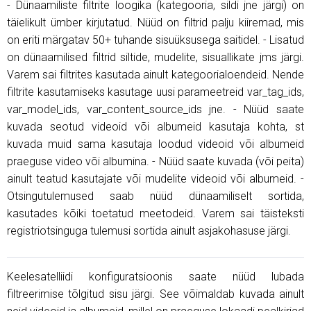
- Dünaamiliste filtrite loogika (kategooria, sildi jne järgi) on
täielikult ümber kirjutatud. Nüüd on filtrid palju kiiremad, mis
on eriti märgatav 50+ tuhande sisuüksusega saitidel. - Lisatud
on dünaamilised filtrid siltide, mudelite, sisuallikate jms järgi.
Varem sai filtrites kasutada ainult kategoorialoendeid. Nende
filtrite kasutamiseks kasutage uusi parameetreid var_tag_ids,
var_model_ids, var_content_source_ids jne. - Nüüd saate
kuvada seotud videoid või albumeid kasutaja kohta, st
kuvada muid sama kasutaja loodud videoid või albumeid
praeguse video või albumina. - Nüüd saate kuvada (või peita)
ainult teatud kasutajate või mudelite videoid või albumeid. -
Otsingutulemused saab nüüd dünaamiliselt sortida,
kasutades kõiki toetatud meetodeid. Varem sai täisteksti
registriotsinguga tulemusi sortida ainult asjakohasuse järgi.
Keelesatelliidi konfiguratsioonis saate nüüd lubada
filtreerimise tõlgitud sisu järgi. See võimaldab kuvada ainult