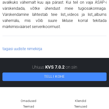
avalikuks vähemalt kuu aja pärast. Kui teil on vaja ASAP-i
värskendada, võtke ühendust meie tugiosakonnaga.
Värskendamine lähtestab teie list_videos ja list_albums
vahemälu, mis võib suure liikluse korral tekitada
märkimisväärset serverikoormust.
tagasi uudiste nimekirja
Uhiuus
KVS 7.0.2
on siin
TELLI KOHE
Omadused
Kliendid
Teemad
Teenused