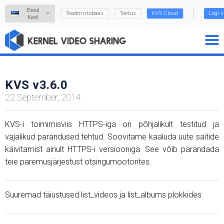
Eesti
Teadmistebaas
Toetus
KVS Cloud
Logi s
Keel
KVS v3.6.0
22 September, 2014
KVS-i toimimisviis HTTPS-iga on põhjalikult testitud ja
vajalikud parandused tehtud. Soovitame kaaluda uute saitide
käivitamist ainult HTTPS-i versiooniga. See võib parandada
teie paremusjärjestust otsingumootorites.
Suuremad täiustused list_videos ja list_albums plokkides: