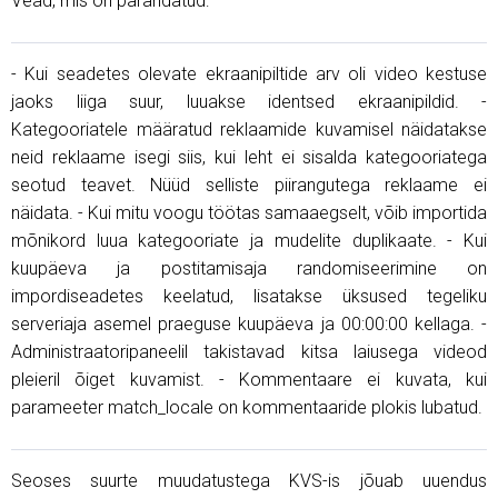
Vead, mis on parandatud:
- Kui seadetes olevate ekraanipiltide arv oli video kestuse
jaoks liiga suur, luuakse identsed ekraanipildid. -
Kategooriatele määratud reklaamide kuvamisel näidatakse
neid reklaame isegi siis, kui leht ei sisalda kategooriatega
seotud teavet. Nüüd selliste piirangutega reklaame ei
näidata. - Kui mitu voogu töötas samaaegselt, võib importida
mõnikord luua kategooriate ja mudelite duplikaate. - Kui
kuupäeva ja postitamisaja randomiseerimine on
impordiseadetes keelatud, lisatakse üksused tegeliku
serveriaja asemel praeguse kuupäeva ja 00:00:00 kellaga. -
Administraatoripaneelil takistavad kitsa laiusega videod
pleieril õiget kuvamist. - Kommentaare ei kuvata, kui
parameeter match_locale on kommentaaride plokis lubatud.
Seoses suurte muudatustega KVS-is jõuab uuendus