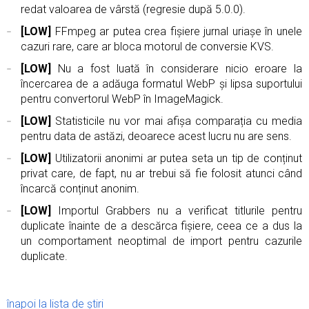
redat valoarea de vârstă (regresie după 5.0.0).
[LOW]
FFmpeg ar putea crea fișiere jurnal uriașe în unele
cazuri rare, care ar bloca motorul de conversie KVS.
[LOW]
Nu a fost luată în considerare nicio eroare la
încercarea de a adăuga formatul WebP și lipsa suportului
pentru convertorul WebP în ImageMagick.
[LOW]
Statisticile nu vor mai afișa comparația cu media
pentru data de astăzi, deoarece acest lucru nu are sens.
[LOW]
Utilizatorii anonimi ar putea seta un tip de conținut
privat care, de fapt, nu ar trebui să fie folosit atunci când
încarcă conținut anonim.
[LOW]
Importul Grabbers nu a verificat titlurile pentru
duplicate înainte de a descărca fișiere, ceea ce a dus la
un comportament neoptimal de import pentru cazurile
duplicate.
înapoi la lista de știri