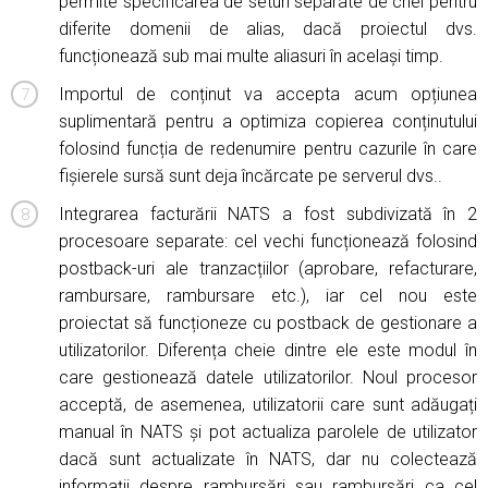
permite specificarea de seturi separate de chei pentru
diferite domenii de alias, dacă proiectul dvs.
funcționează sub mai multe aliasuri în același timp.
Importul de conținut va accepta acum opțiunea
suplimentară pentru a optimiza copierea conținutului
folosind funcția de redenumire pentru cazurile în care
fișierele sursă sunt deja încărcate pe serverul dvs..
Integrarea facturării NATS a fost subdivizată în 2
procesoare separate: cel vechi funcționează folosind
postback-uri ale tranzacțiilor (aprobare, refacturare,
rambursare, rambursare etc.), iar cel nou este
proiectat să funcționeze cu postback de gestionare a
utilizatorilor. Diferența cheie dintre ele este modul în
care gestionează datele utilizatorilor. Noul procesor
acceptă, de asemenea, utilizatorii care sunt adăugați
manual în NATS și pot actualiza parolele de utilizator
dacă sunt actualizate în NATS, dar nu colectează
informații despre rambursări sau rambursări ca cel