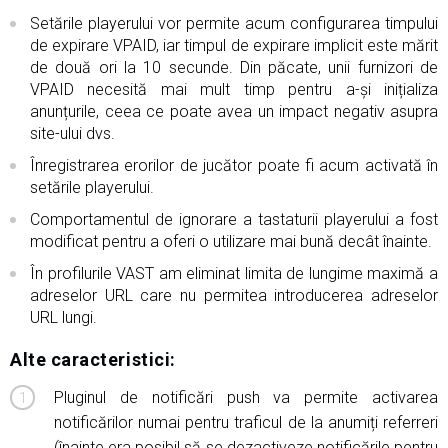
Setările playerului vor permite acum configurarea timpului
de expirare VPAID, iar timpul de expirare implicit este mărit
de două ori la 10 secunde. Din păcate, unii furnizori de
VPAID necesită mai mult timp pentru a-și inițializa
anunțurile, ceea ce poate avea un impact negativ asupra
site-ului dvs.
Înregistrarea erorilor de jucător poate fi acum activată în
setările playerului.
Comportamentul de ignorare a tastaturii playerului a fost
modificat pentru a oferi o utilizare mai bună decât înainte.
În profilurile VAST am eliminat limita de lungime maximă a
adreselor URL care nu permitea introducerea adreselor
URL lungi.
Alte caracteristici:
Pluginul de notificări push va permite activarea
notificărilor numai pentru traficul de la anumiți referreri
(înainte era posibil să se dezactiveze notificările pentru