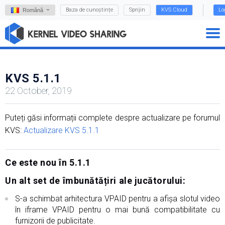
Baza de cunoștințe
Sprijin
KVS Cloud
Lo
Română
KVS 5.1.1
22 October, 2019
Puteți găsi informații complete despre actualizare pe forumul
KVS:
Actualizare KVS 5.1.1
Ce este nou în 5.1.1
Un alt set de îmbunătățiri ale jucătorului:
S-a schimbat arhitectura VPAID pentru a afișa slotul video
în iframe VPAID pentru o mai bună compatibilitate cu
furnizorii de publicitate.