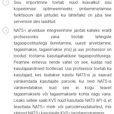
Sisu importimine toetab nüüd lisavalikut sisu
kopeerimise optimeerimiseks ümbernimetamise
funktsiooni abil juhtudel, kui lähtefailid on juba teie
serverisse üles laaditud.
NATS-i arvelduse integreerimine jaotati kaheks eraldi
protsessoriks: vana töötab tehingute
tagasipostitustega (kinnitamine, uuesti arveldamine,
tagasimakse, tagasimakse jms) ja uus protsessor on
loodud töötama kasutajahalduse tagasipostitusega.
Peamine erinevus nende vahel on see, kuidas nad
kasutajaandmeid töötlevad. Uus protsessor toetab ka
kasutajaid, kes lisatakse käsitsi NATS-is ja saavad
värskendada kasutajate paroole, kui neid NATS-is
värskendatakse, kuid see ei kogu teavet
tagasimaksete või tagasimaksete kohta nagu vana.
Lisaks sellele saab KVS nüüd kasutada NATS API-d, et
teavitada NATS-i meili- või paroolimuudatustest, mis
juhtusid NATS-i kasutajate KVS-i taustaprogrammis.