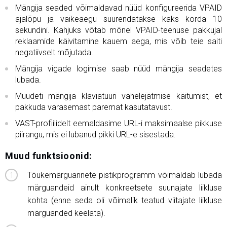
Mängija seaded võimaldavad nüüd konfigureerida VPAID
ajalõpu ja vaikeaegu suurendatakse kaks korda 10
sekundini. Kahjuks võtab mõnel VPAID-teenuse pakkujal
reklaamide käivitamine kauem aega, mis võib teie saiti
negatiivselt mõjutada.
Mängija vigade logimise saab nüüd mängija seadetes
lubada.
Muudeti mängija klaviatuuri vahelejätmise käitumist, et
pakkuda varasemast paremat kasutatavust.
VAST-profiilidelt eemaldasime URL-i maksimaalse pikkuse
piirangu, mis ei lubanud pikki URL-e sisestada.
Muud funktsioonid:
Tõukemärguannete pistikprogramm võimaldab lubada
märguandeid ainult konkreetsete suunajate liikluse
kohta (enne seda oli võimalik teatud viitajate liikluse
märguanded keelata).