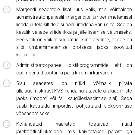
Märgendi seadetele lisati uus valik, mis võimaldab
administraatoripaneelil märgendite ümbernimetamisel
lisada uutele siltidele sünonüümidena vanu silte. See on
kasulik vanade siltide ikka ja jälle lisamise vältimiseks.
See valik on vaikimisi lubatud, kuna arvame, et see on
sildi ümbernimetamise protsessi jaoks soovitud
käitumine.
Administraatoripaneeli pistikprogrammide leht on
optimeeritud töötama palju kiiremini kui varem.
Sisu seadetes on nüüd võimalik piirata
allalaadimiskiirust KVS-i enda hallatavate allalaadimiste
jaoks (impordi või faili kaugüleslaadimise ajal). Seda
saab kasutada impordist põhjustatud ülekoormuse
vähendamiseks.
Kohandatud haaratsid toetavad nüüd
järeltöötlusfunktsiooni, mis käivitatakse pärast iga