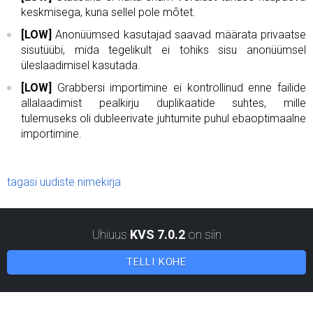
keskmisega, kuna sellel pole mõtet.
[LOW]
Anonüümsed kasutajad saavad määrata privaatse
sisutüübi, mida tegelikult ei tohiks sisu anonüümsel
üleslaadimisel kasutada.
[LOW]
Grabbersi importimine ei kontrollinud enne failide
allalaadimist pealkirju duplikaatide suhtes, mille
tulemuseks oli dubleerivate juhtumite puhul ebaoptimaalne
importimine.
tagasi uudiste nimekirja
Uhiuus
KVS 7.0.2
on siin
TELLI KOHE