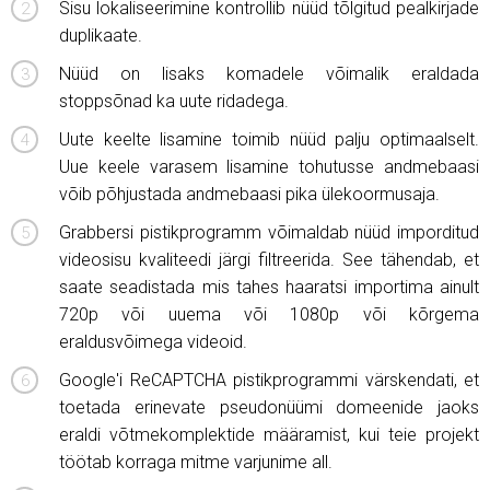
Sisu lokaliseerimine kontrollib nüüd tõlgitud pealkirjade
duplikaate.
Nüüd on lisaks komadele võimalik eraldada
stoppsõnad ka uute ridadega.
Uute keelte lisamine toimib nüüd palju optimaalselt.
Uue keele varasem lisamine tohutusse andmebaasi
võib põhjustada andmebaasi pika ülekoormusaja.
Grabbersi pistikprogramm võimaldab nüüd imporditud
videosisu kvaliteedi järgi filtreerida. See tähendab, et
saate seadistada mis tahes haaratsi importima ainult
720p või uuema või 1080p või kõrgema
eraldusvõimega videoid.
Google'i ReCAPTCHA pistikprogrammi värskendati, et
toetada erinevate pseudonüümi domeenide jaoks
eraldi võtmekomplektide määramist, kui teie projekt
töötab korraga mitme varjunime all.