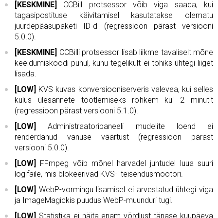
[KESKMINE]
CCBill protsessor võib viga saada, kui
tagasipostituse käivitamisel kasutatakse olematu
juurdepääsupaketi ID-d (regressioon pärast versiooni
5.0.0).
[KESKMINE]
CCBilli protsessor lisab liikme tavaliselt mõne
keeldumiskoodi puhul, kuhu tegelikult ei tohiks ühtegi liiget
lisada.
[LOW]
KVS kuvas konversiooniserveris valevea, kui selles
kulus ülesannete töötlemiseks rohkem kui 2 minutit
(regressioon pärast versiooni 5.1.0).
[LOW]
Administraatoripaneeli mudelite loend ei
renderdanud vanuse väärtust (regressioon pärast
versiooni 5.0.0).
[LOW]
FFmpeg võib mõnel harvadel juhtudel luua suuri
logifaile, mis blokeerivad KVS-i teisendusmootori.
[LOW]
WebP-vormingu lisamisel ei arvestatud ühtegi viga
ja ImageMagickis puudus WebP-muunduri tugi.
[LOW]
Statistika ei näita enam võrdlust tänase kuupäeva