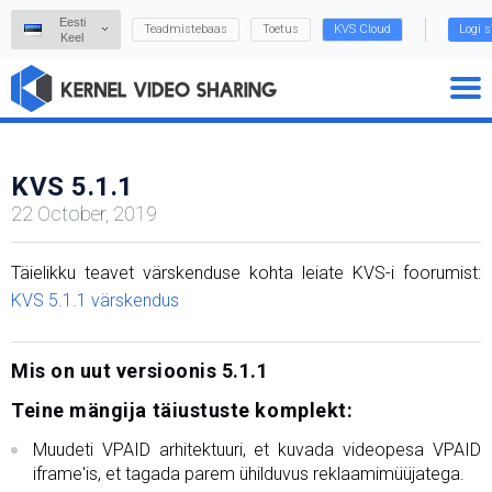
Eesti
Teadmistebaas
Toetus
KVS Cloud
Logi s
Keel
KVS 5.1.1
22 October, 2019
Täielikku teavet värskenduse kohta leiate KVS-i foorumist:
KVS 5.1.1 värskendus
Mis on uut versioonis 5.1.1
Teine mängija täiustuste komplekt:
Muudeti VPAID arhitektuuri, et kuvada videopesa VPAID
iframe'is, et tagada parem ühilduvus reklaamimüüjatega.