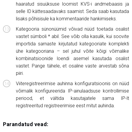
haaratud sisuüksuse loomist KVS-i andmebaasis ja
selle ID kättesaadavaks saamist. Seda saab kasutada
lisaks põhisisule ka kommentaaride hankimiseks.
Kategooria sünonüümid võivad nüüd toetada osalist
vastet sümboli * abil. See võib olla kasulik, kui soovite
importida sarnaste kirjutatud kategooriate komplekti
ühe kategooriana – sel juhul võite kõigi võimalike
kombinatsioonide loendi asemel kasutada osalist
vastet. Pange tähele, et osaline vaste arvestab sõna
piiri.
Viiteregistreerimise auhinna konfiguratsioonis on nüüd
võimalik konfigureerida IP-ainulaadsuse kontrollimise
periood, et vältida kasutajatele sama IP-lt
registreeritud registreerimise eest mitut auhinda.
Parandatud vead: