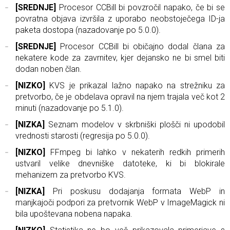
[SREDNJE]
Procesor CCBill bi povzročil napako, če bi se
povratna objava izvršila z uporabo neobstoječega ID-ja
paketa dostopa (nazadovanje po 5.0.0).
[SREDNJE]
Procesor CCBill bi običajno dodal člana za
nekatere kode za zavrnitev, kjer dejansko ne bi smel biti
dodan noben član.
[NIZKO]
KVS je prikazal lažno napako na strežniku za
pretvorbo, če je obdelava opravil na njem trajala več kot 2
minuti (nazadovanje po 5.1.0).
[NIZKA]
Seznam modelov v skrbniški plošči ni upodobil
vrednosti starosti (regresija po 5.0.0).
[NIZKO]
FFmpeg bi lahko v nekaterih redkih primerih
ustvaril velike dnevniške datoteke, ki bi blokirale
mehanizem za pretvorbo KVS.
[NIZKA]
Pri poskusu dodajanja formata WebP in
manjkajoči podpori za pretvornik WebP v ImageMagick ni
bila upoštevana nobena napaka.