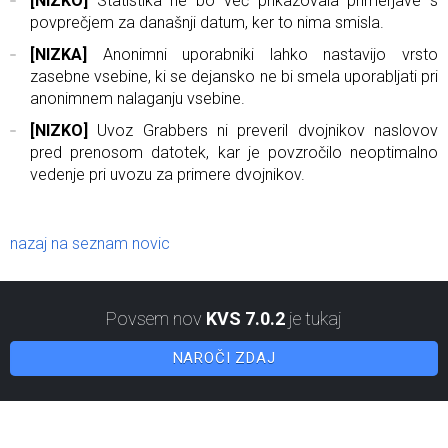
[NIZKO]
Statistika ne bo več prikazovala primerjave s
povprečjem za današnji datum, ker to nima smisla.
[NIZKA]
Anonimni uporabniki lahko nastavijo vrsto
zasebne vsebine, ki se dejansko ne bi smela uporabljati pri
anonimnem nalaganju vsebine.
[NIZKO]
Uvoz Grabbers ni preveril dvojnikov naslovov
pred prenosom datotek, kar je povzročilo neoptimalno
vedenje pri uvozu za primere dvojnikov.
nazaj na seznam novic
Povsem nov
KVS 7.0.2
je tukaj
NAROČI ZDAJ