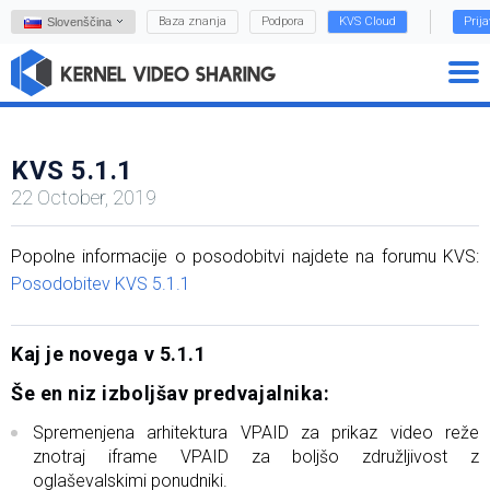
Baza znanja
Podpora
KVS Cloud
Prij
Slovenščina
KVS 5.1.1
22 October, 2019
Popolne informacije o posodobitvi najdete na forumu KVS:
Posodobitev KVS 5.1.1
Kaj je novega v 5.1.1
Še en niz izboljšav predvajalnika:
Spremenjena arhitektura VPAID za prikaz video reže
znotraj iframe VPAID za boljšo združljivost z
oglaševalskimi ponudniki.