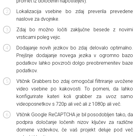
promet iz določenih napotiteljev).
Lokalizacija vsebine bo zdaj preverila prevedene
naslove za dvojnike.
Zdaj bo možno ločiti zaključne besede z novimi
vrsticami poleg vejic.
Dodajanje novih jezikov bo zdaj delovalo optimalno.
Prejšnje dodajanje novega jezika v ogromno bazo
podatkov lahko povzroči dolgo preobremenitev baze
podatkov.
Vtičnik Grabbers bo zdaj omogočal filtriranje uvožene
video vsebine po kakovosti. To pomeni, da lahko
konfigurirate kateri koli grabber za uvoz samo
videoposnetkov s 720p ali več ali z 1080p ali več.
Vtičnik Google ReCAPTCHA je bil posodobljen tako, da
podpira določanje ločenih nizov ključev za različne
domene vzdevkov, če vaš projekt deluje pod več