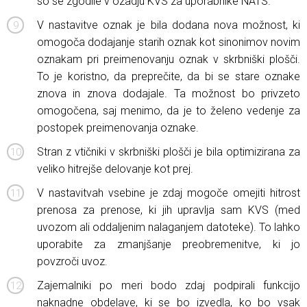
so se zgodile v ozadju KVS za uporabnike NATS.
V nastavitve oznak je bila dodana nova možnost, ki
omogoča dodajanje starih oznak kot sinonimov novim
oznakam pri preimenovanju oznak v skrbniški plošči.
To je koristno, da preprečite, da bi se stare oznake
znova in znova dodajale. Ta možnost bo privzeto
omogočena, saj menimo, da je to želeno vedenje za
postopek preimenovanja oznake.
Stran z vtičniki v skrbniški plošči je bila optimizirana za
veliko hitrejše delovanje kot prej.
V nastavitvah vsebine je zdaj mogoče omejiti hitrost
prenosa za prenose, ki jih upravlja sam KVS (med
uvozom ali oddaljenim nalaganjem datoteke). To lahko
uporabite za zmanjšanje preobremenitve, ki jo
povzroči uvoz.
Zajemalniki po meri bodo zdaj podpirali funkcijo
naknadne obdelave, ki se bo izvedla, ko bo vsak