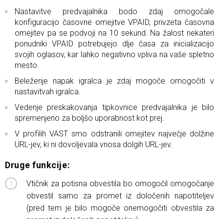
Nastavitve predvajalnika bodo zdaj omogočale
konfiguracijo časovne omejitve VPAID, privzeta časovna
omejitev pa se podvoji na 10 sekund. Na žalost nekateri
ponudniki VPAID potrebujejo dlje časa za inicializacijo
svojih oglasov, kar lahko negativno vpliva na vaše spletno
mesto.
Beleženje napak igralca je zdaj mogoče omogočiti v
nastavitvah igralca.
Vedenje preskakovanja tipkovnice predvajalnika je bilo
spremenjeno za boljšo uporabnost kot prej.
V profilih VAST smo odstranili omejitev največje dolžine
URL-jev, ki ni dovoljevala vnosa dolgih URL-jev.
Druge funkcije:
Vtičnik za potisna obvestila bo omogočil omogočanje
obvestil samo za promet iz določenih napotiteljev
(pred tem je bilo mogoče onemogočiti obvestila za