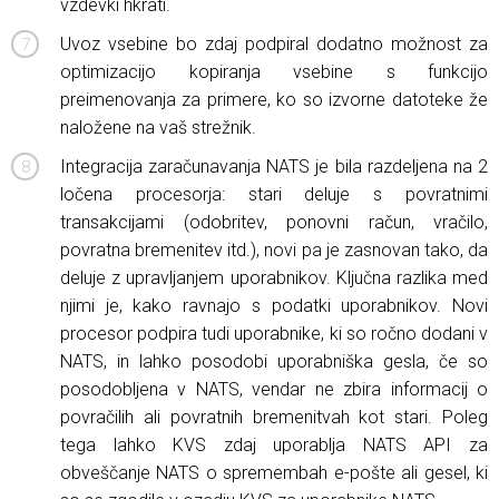
vzdevki hkrati.
Uvoz vsebine bo zdaj podpiral dodatno možnost za
optimizacijo kopiranja vsebine s funkcijo
preimenovanja za primere, ko so izvorne datoteke že
naložene na vaš strežnik.
Integracija zaračunavanja NATS je bila razdeljena na 2
ločena procesorja: stari deluje s povratnimi
transakcijami (odobritev, ponovni račun, vračilo,
povratna bremenitev itd.), novi pa je zasnovan tako, da
deluje z upravljanjem uporabnikov. Ključna razlika med
njimi je, kako ravnajo s podatki uporabnikov. Novi
procesor podpira tudi uporabnike, ki so ročno dodani v
NATS, in lahko posodobi uporabniška gesla, če so
posodobljena v NATS, vendar ne zbira informacij o
povračilih ali povratnih bremenitvah kot stari. Poleg
tega lahko KVS zdaj uporablja NATS API za
obveščanje NATS o spremembah e-pošte ali gesel, ki