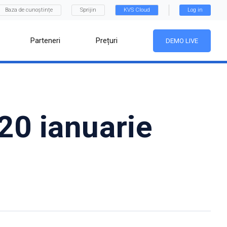
Baza de cunoștințe
Sprijin
KVS Cloud
Log in
Parteneri
Prețuri
DEMO LIVE
20 ianuarie