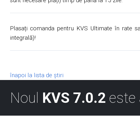
sunt necesare plăți) timp de până la 15 zile.
Plasați comanda pentru KVS Ultimate în rate sa
integrală)!
înapoi la lista de știri
Noul
KVS 7.0.2
este 