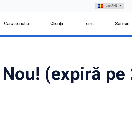
Română
Caracteristici
Clienții
Teme
Servicii
Nou! (expiră pe 