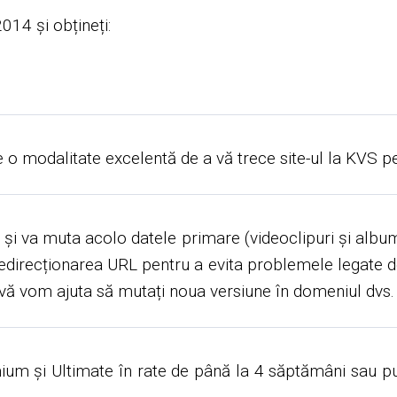
14 și obțineți:
 o modalitate excelentă de a vă trece site-ul la KVS pen
va muta acolo datele primare (videoclipuri și albume c
redirecționarea URL pentru a evita problemele legate 
ă, vă vom ajuta să mutați noua versiune în domeniul dvs. 
m și Ultimate în rate de până la 4 săptămâni sau put