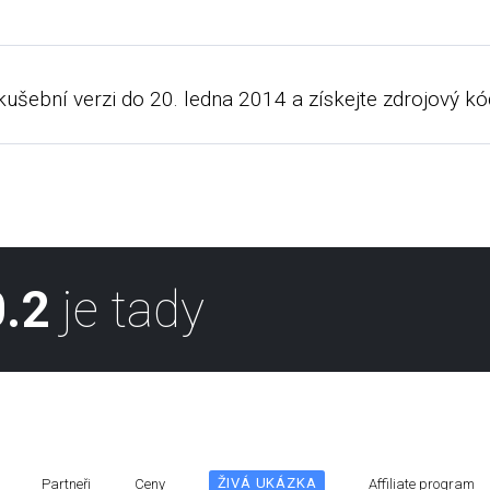
zkušební verzi do 20. ledna 2014 a získejte zdrojový 
.2
je tady
ŽIVÁ UKÁZKA
Partneři
Ceny
Affiliate program