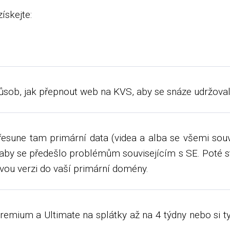
ískejte:
působ, jak přepnout web na KVS, aby se snáze udržoval 
une tam primární data (videa a alba se všemi souvise
 aby se předešlo problémům souvisejícím s SE. Poté s
u verzi do vaší primární domény.
remium a Ultimate na splátky až na 4 týdny nebo si t