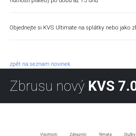
nutnosti plateb) po dobu až 15 dnů.
Objednejte si KVS Ultimate na splátky nebo jako 
zpět na seznam novinek
Zbrusu nový
KVS 7.0
Vlastnosti
Zákazníci
Témata
Služby