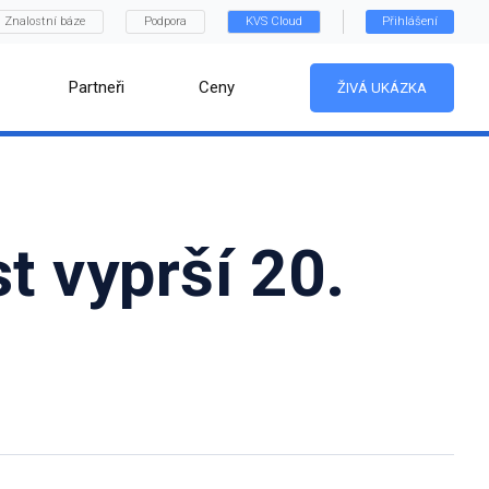
Znalostní báze
Podpora
KVS Cloud
Přihlášení
Partneři
Ceny
ŽIVÁ UKÁZKA
t vyprší 20.