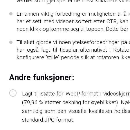
verdier som gjenspeiler de mest klikkbare videoe
En annen viktig forbedring er muligheten til å 
har et sett med videoer sortert etter CTR, kan du
noen klikk og komme seg til toppen. Dette bør k
Til slutt gjorde vi noen ytelsesforbedringer 
har også lagt til tidsplan-alternativet i Rota
konfigurere "stille" periode slik at rotatoren ik
Andre funksjoner:
Lagt til støtte for WebP-format i videoskj
(79,96 % støtter dekning for øyeblikket). N
samtidig som den visuelle kvaliteten holde
standard JPG-format.