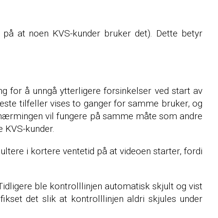
pel på at noen KVS-kunder bruker det). Dette betyr
g for å unngå ytterligere forsinkelser ved start av
este tilfeller vises to ganger for samme bruker, og
e tilnærmingen vil fungere på samme måte som andre
ste KVS-kunder.
ere i kortere ventetid på at videoen starter, fordi
idligere ble kontrolllinjen automatisk skjult og vist
kset det slik at kontrolllinjen aldri skjules under