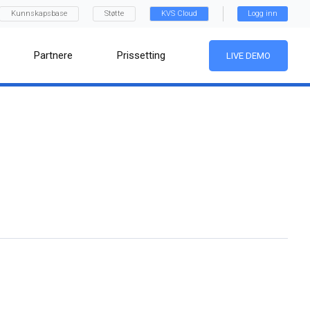
Kunnskapsbase
Støtte
KVS Cloud
Logg inn
Partnere
Prissetting
LIVE DEMO