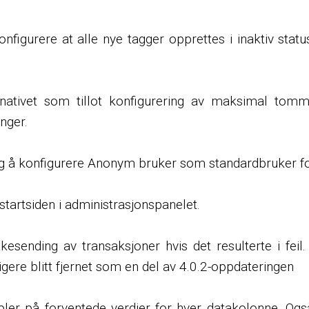
konfigurere at alle nye tagger opprettes i inaktiv sta
ternativet som tillot konfigurering av maksimal tomme
inger.
ig å konfigurere Anonym bruker som standardbruker for
 startsiden i administrasjonspanelet.
lbakesending av transaksjoner hvis det resulterte i feil
ligere blitt fjernet som en del av 4.0.2-oppdateringen
r på forventede verdier for hver datakolonne. Også st