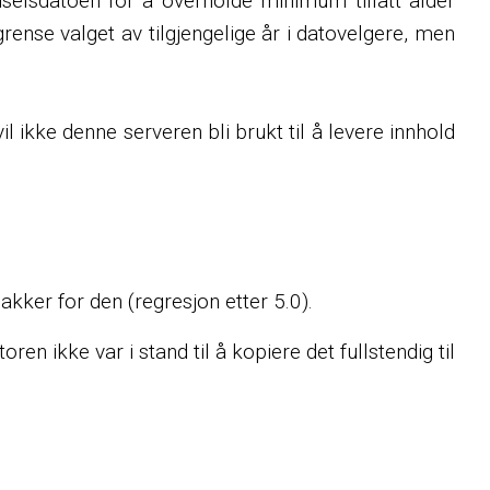
dselsdatoen for å overholde minimum tillatt alder
egrense valget av tilgjengelige år i datovelgere, men
 ikke denne serveren bli brukt til å levere innhold
akker for den (regresjon etter 5.0).
n ikke var i stand til å kopiere det fullstendig til