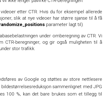
ed vil ikke lenger påvirke CTR-beregningen.
ir videoer etter CTR. Hvis du for eksempel allerede
joner, slik at nye videoer har større sjanse til å få
randomize_positions
parameter lagt til).
databasebelastningen under omberegning av CTR. Vi
llom CTR-beregninger, og gir også muligheten til å
under stor trafikk.
dsføres av Google og støttes av store nettlesere
% - bildestørrelsesreduksjon sammenlignet med JPG
es 100 %, kan det bare brukes som et tillegg til