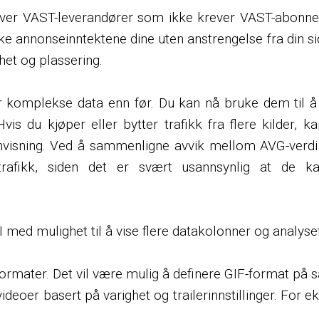
e over VAST-leverandører som ikke krever VAST-abonn
annonseinntektene dine uten anstrengelse fra din sid
het og plassering.
er komplekse data enn før. Du kan nå bruke dem til å s
vis du kjøper eller bytter trafikk fra flere kilder, k
 henvisning. Ved å sammenligne avvik mellom AVG-verdi
rafikk, siden det er svært usannsynlig at de k
GUI med mulighet til å vise flere datakolonner og analys
formater. Det vil være mulig å definere GIF-format 
ideoer basert på varighet og trailerinnstillinger. For 