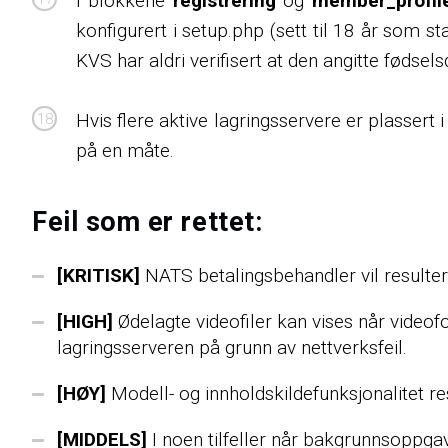
I blokkene
registrering
og
member_profile
konfigurert i setup.php (sett til 18 år som st
KVS har aldri verifisert at den angitte fødselsd
Hvis flere aktive lagringsservere er plassert
på en måte.
Feil som er rettet:
[KRITISK]
NATS betalingsbehandler vil resultere 
[HIGH]
Ødelagte videofiler kan vises når videofo
lagringsserveren på grunn av nettverksfeil.
[HØY]
Modell- og innholdskildefunksjonalitet re
[MIDDELS]
I noen tilfeller når bakgrunnsoppgave