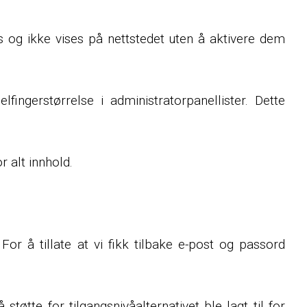
tus og ikke vises på nettstedet uten å aktivere dem
lfingerstørrelse i administratorpanellister. Dette
 alt innhold.
. For å tillate at vi fikk tilbake e-post og passord
øtte for tilgangsnivåalternativet ble lagt til for