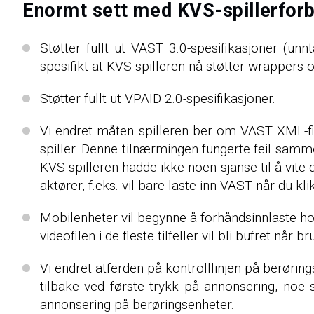
Enormt sett med KVS-spillerforb
Støtter fullt ut VAST 3.0-spesifikasjoner (unn
spesifikt at KVS-spilleren nå støtter wrappers 
Støtter fullt ut VPAID 2.0-spesifikasjoner.
Vi endret måten spilleren ber om VAST XML-fil p
spiller. Denne tilnærmingen fungerte feil samme
KVS-spilleren hadde ikke noen sjanse til å vit
aktører, f.eks. vil bare laste inn VAST når du kl
Mobilenheter vil begynne å forhåndsinnlaste hov
videofilen i de fleste tilfeller vil bli bufret når b
Vi endret atferden på kontrolllinjen på berørings
tilbake ved første trykk på annonsering, noe so
annonsering på berøringsenheter.