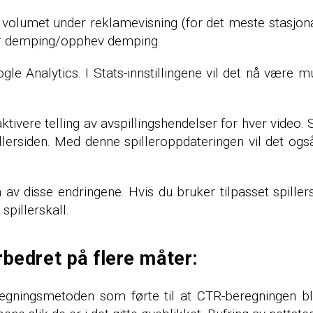
e volumet under reklamevisning (for det meste stasjo
 for demping/opphev demping.
oogle Analytics. I Stats-innstillingene vil det nå være m
 aktivere telling av avspillingshendelser for hver video
lersiden. Med denne spilleroppdateringen vil det ogs
 av disse endringene. Hvis du bruker tilpasset spiller
spillerskall.
rbedret på flere måter:
egningsmetoden som førte til at CTR-beregningen ble