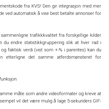
ementskode fra KVS! Den gir integrasjon med mer
e ved automatisk å vise best betalte annonser for
ammenligne trafikkkvalitet fra forskjellige kilder
an du endre statistikkgruppering slik at hver rad i
 og faktisk verdi (vist som +-% i parentes) kan du
an etterligne det samme atferdsmønsteret for
efunksjon.
på samme måte som andre videoformater og kreve at
eksempel vil det være mulig å lage 5-sekunders GIF-