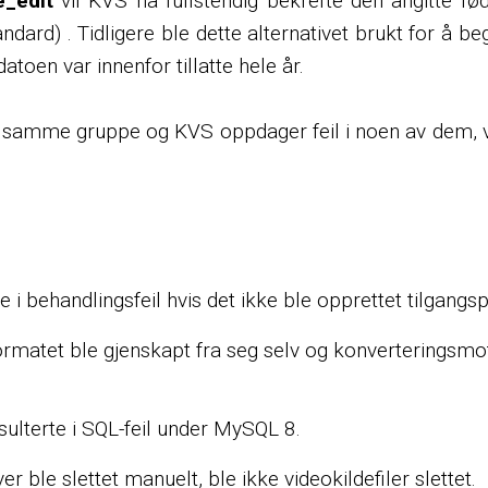
_edit
vil KVS nå fullstendig bekrefte den angitte fø
andard) . Tidligere ble dette alternativet brukt for å b
atoen var innenfor tillatte hele år.
 i samme gruppe og KVS oppdager feil i noen av dem, vil
i behandlingsfeil hvis det ikke ble opprettet tilgangsp
rmatet ble gjenskapt fra seg selv og konverteringsmotore
sulterte i SQL-feil under MySQL 8.
r ble slettet manuelt, ble ikke videokildefiler slettet.