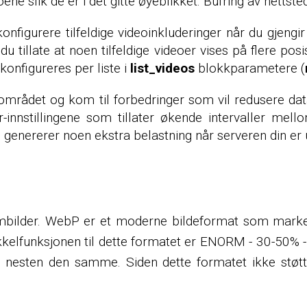
ne slik de er i det gitte øyeblikket. Bufring av nettst
konfigurere tilfeldige videoinkluderinger når du gjeng
 tillate at noen tilfeldige videoer vises på flere posis
onfigureres per liste i
list_videos
blokkparametere (
på området og kom til forbedringer som vil redusere 
tor-innstillingene som tillater økende intervaller me
ke genererer noen ekstra belastning når serveren din er 
ermbilder. WebP er et moderne bildeformat som marke
økkelfunksjonen til dette formatet er ENORM - 30-50
s nesten den samme. Siden dette formatet ikke støtt