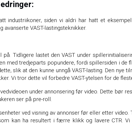
edringer:
tatt industriikoner, siden vi aldri har hatt et eksem
og avanserte VAST-lastingsteknikker.
å. Tidligere lastet den VAST under spillerinitialiserin
n med tredjeparts popundere, fordi spillersiden i de fl
e dette, slik at den kunne unngå VAST-lasting. Den ny
ikker. Vi tror dette vil forbedre VAST-ytelsen for de fle
edvideoen under annonsering før video. Dette bør result
rukeren ser på pre-roll.
enheter ved visning av annonser før eller etter video. T
m kan ha resultert i færre klikk og lavere CTR. Vi fi