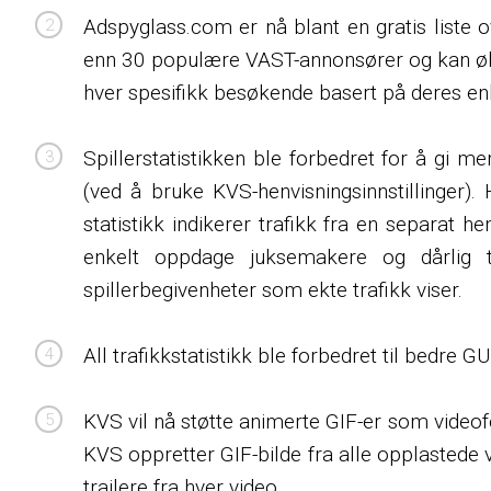
Adspyglass.com er nå blant en gratis list
enn 30 populære VAST-annonsører og kan øke 
hver spesifikk besøkende basert på deres en
Spillerstatistikken ble forbedret for å gi m
(ved å bruke KVS-henvisningsinnstillinger). H
statistikk indikerer trafikk fra en separat
enkelt oppdage juksemakere og dårlig t
spillerbegivenheter som ekte trafikk viser.
All trafikkstatistikk ble forbedret til bedre 
KVS vil nå støtte animerte GIF-er som video
KVS oppretter GIF-bilde fra alle opplastede v
trailere fra hver video.