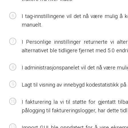
I tag-innstillingene vil det nå være mulig å 
manuelt.
I Personlige innstillinger returnerte vi al
alternativet ble tidligere fjernet med 5.0 endr
I administrasjonspanelet vil det nå være mul
Lagt til visning av innebygd kodestatistikk på
I fakturering la vi til støtte for gjentatt ti
pålogging til faktureringslogger, har dette tid
Import GUI ble oppdatert for å vise eksemple