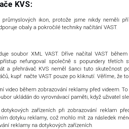
vače KVS:
 průmyslových ikon, protože jsme nikdy neměli přík
oruje obaly a pokročilé techniky načítání VAST.
uje soubor XML VAST. Dříve načítal VAST během in
přístup nefungoval společně s popundery třetích s
krát a přehrávač KVS neměl šanci tuto skutečnost 
áčů, kupř. načte VAST pouze po kliknutí. Věříme, že 
vní video během zobrazování reklamy před videem. To
oubor ukládán do vyrovnávací paměti, když uživatel sl
dotykových zařízeních při zobrazování reklam pře
ním dotyku reklamy, což mohlo mít za následek méně k
vání reklamy na dotykových zařízeních.