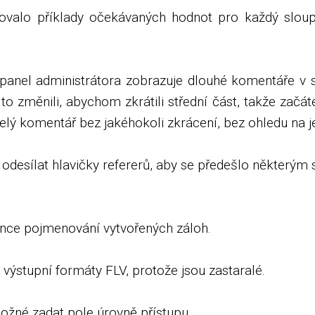
zovalo příklady očekávaných hodnot pro každý slou
panel administrátora zobrazuje dlouhé komentáře v 
to změnili, abychom zkrátili střední část, takže začá
 celý komentář bez jakéhokoli zkrácení, bez ohledu na j
 odesílat hlavičky refererů, aby se předešlo některým
ence pojmenování vytvořených záloh.
ýstupní formáty FLV, protože jsou zastaralé.
ožné zadat pole úrovně přístupu.