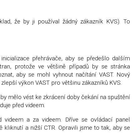
lad, že by ji používal žádný zákazník KVS). To
icializace přehrávače, aby se předešlo dalším
tran, protože ve většině případů by se stránka
poznat, aby se mohl vyhnout načítání VAST. Nový
to zlepší výkon VAST pro většinu zákazníků KVS.
 by mělo vést ke zkrácení doby čekání na spuštění
eduje před videem.
d videem a za videem. Dříve se ovládací panel
liknutí a nižší CTR. Opravili jsme to tak, aby se