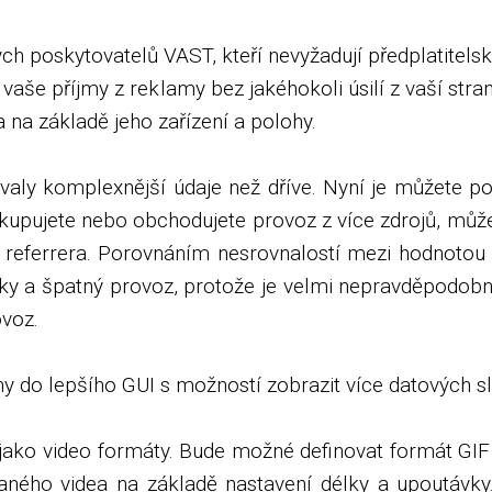
h poskytovatelů VAST, kteří nevyžadují předplatitelsk
vaše příjmy z reklamy bez jakéhokoli úsilí z vaší s
na základě jeho zařízení a polohy.
ovaly komplexnější údaje než dříve. Nyní je můžete po
upujete nebo obchodujete provoz z více zdrojů, můžet
o referrera. Porovnáním nesrovnalostí mezi hodnoto
y a špatný provoz, protože je velmi nepravděpodobné
ovoz.
ny do lepšího GUI s možností zobrazit více datových s
ko video formáty. Bude možné definovat formát GIF 
raného videa na základě nastavení délky a upoutávk