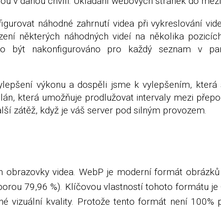
k jsou v danou chvíli. Ukládání webových stránek do mez
gurovat náhodné zahrnutí videa při vykreslování vide
ení některých náhodných videí na několika pozicích
ělo být nakonfigurováno pro každý seznam v p
vylepšení výkonu a dospěli jsme k vylepšením, kter
Plán, která umožňuje prodlužovat intervaly mezi pře
alší zátěž, když je váš server pod silným provozem.
 obrazovky videa. WebP je moderní formát obrázků
podporou 79,96 %). Klíčovou vlastností tohoto formátu
né vizuální kvality. Protože tento formát není 100% 