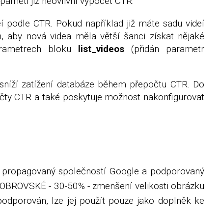
ipaměti již neovlivní výpočet CTR.
í podle CTR. Pokud například již máte sadu videí
, aby nová videa měla větší šanci získat nějaké
arametrech bloku
list_videos
(přidán parametr
á sníží zatížení databáze během přepočtu CTR. Do
počty CTR a také poskytuje možnost nakonfigurovat
 propagovaný společností Google a podporovaný
 je OBROVSKÉ - 30-50% - zmenšení velikosti obrázku
podporován, lze jej použít pouze jako doplněk ke