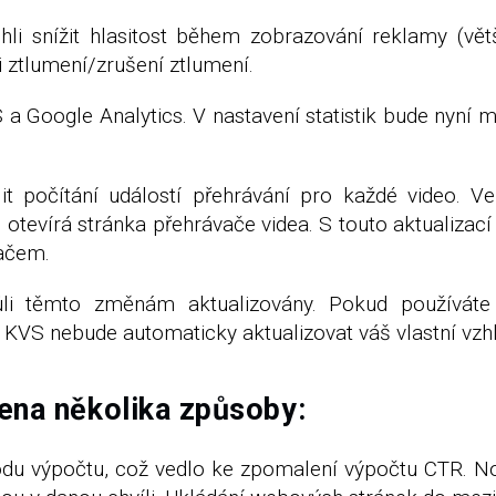
ohli snížit hlasitost během zobrazování reklamy (vě
 ztlumení/zrušení ztlumení.
 a Google Analytics. V nastavení statistik bude nyní mo
lit počítání událostí přehrávání pro každé video. 
se otevírá stránka přehrávače videa. S touto aktualiz
vačem.
i těmto změnám aktualizovány. Pokud používáte vl
KVS nebude automaticky aktualizovat váš vlastní vzh
ena několika způsoby:
odu výpočtu, což vedlo ke zpomalení výpočtu CTR. No