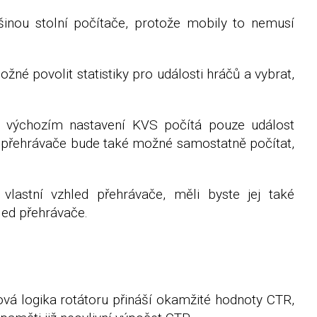
tšinou stolní počítače, protože mobily to nemusí
žné povolit statistiky pro události hráčů a vybrat,
Ve výchozím nastavení KVS počítá pouze událost
ací přehrávače bude také možné samostatně počítat,
astní vzhled přehrávače, měli byste jej také
led přehrávače.
vá logika rotátoru přináší okamžité hodnoty CTR,