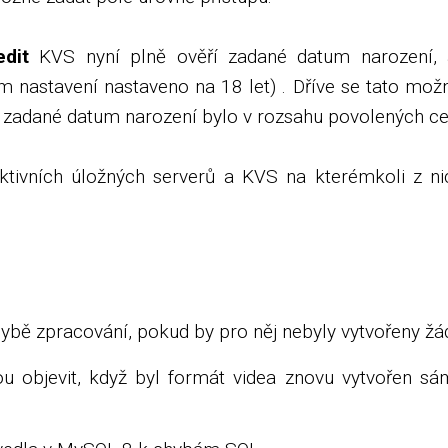
dit
KVS nyní plně ověří zadané datum narození,
 nastavení nastaveno na 18 let) . Dříve se tato mož
e zadané datum narození bylo v rozsahu povolených cel
ktivních úložných serverů a KVS na kterémkoli z ni
bě zpracování, pokud by pro něj nebyly vytvořeny žád
objevit, když byl formát videa znovu vytvořen sá