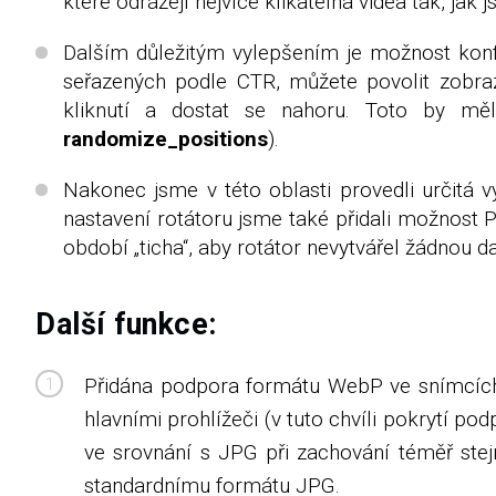
které odrážejí nejvíce klikatelná videa tak, ja
Dalším důležitým vylepšením je možnost konfi
seřazených podle CTR, můžete povolit zobraz
kliknutí a dostat se nahoru. Toto by m
randomize_positions
).
Nakonec jsme v této oblasti provedli určitá 
nastavení rotátoru jsme také přidali možnost 
období „ticha“, aby rotátor nevytvářel žádnou d
Další funkce:
Přidána podpora formátu WebP ve snímcích
hlavními prohlížeči (v tuto chvíli pokrytí 
ve srovnání s JPG při zachování téměř stej
standardnímu formátu JPG.