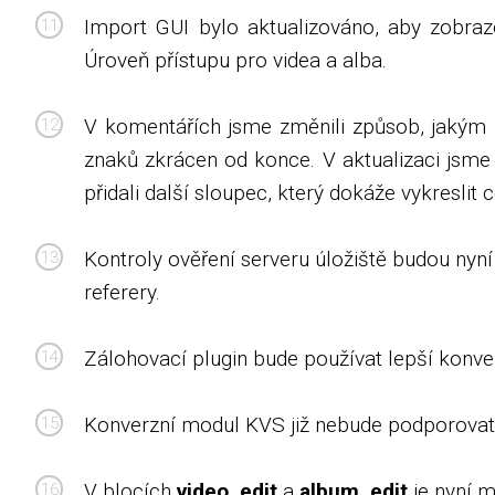
Import GUI bylo aktualizováno, aby zobra
Úroveň přístupu pro videa a alba.
V komentářích jsme změnili způsob, jakým 
znaků zkrácen od konce. V aktualizaci jsme 
přidali další sloupec, který dokáže vykreslit
Kontroly ověření serveru úložiště budou nyní
referery.
Zálohovací plugin bude používat lepší konv
Konverzní modul KVS již nebude podporovat v
V blocích
video_edit
a
album_edit
je nyní m