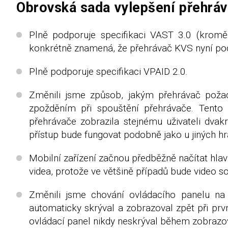
Obrovská sada vylepšení přehrá
Plně podporuje specifikaci VAST 3.0 (kromě
konkrétně znamená, že přehrávač KVS nyní podp
Plně podporuje specifikaci VPAID 2.0.
Změnili jsme způsob, jakým přehrávač požad
zpožděním při spouštění přehrávače. Tento 
přehrávače zobrazila stejnému uživateli dva
přístup bude fungovat podobně jako u jiných hr
Mobilní zařízení začnou předběžně načítat hla
videa, protože ve většině případů bude video s
Změnili jsme chování ovládacího panelu na 
automaticky skrýval a zobrazoval zpět při prv
ovládací panel nikdy neskrýval během zobrazo