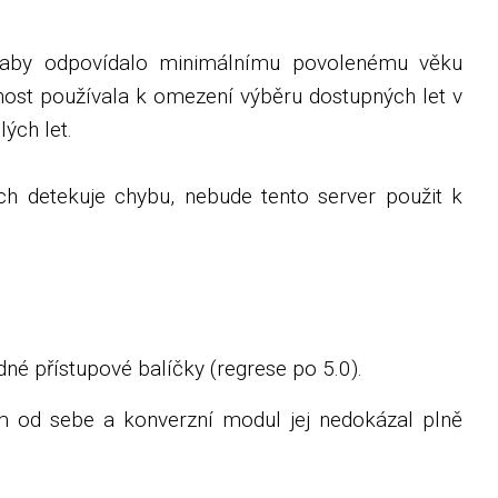
 aby odpovídalo minimálnímu povolenému věku
nost používala k omezení výběru dostupných let v
ých let.
ch detekuje chybu, nebude tento server použit k
né přístupové balíčky (regrese po 5.0).
m od sebe a konverzní modul jej nedokázal plně