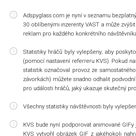
Adspyglass.com je nyní v seznamu bezplatnýc
30 oblíbenými inzerenty VAST a může zvýšit 
reklam pro každého konkrétního návštěvníka 
Statistiky hráčů byly vylepšeny, aby poskyt
(pomocí nastavení referreru KVS). Pokud nak
statistik označoval provoz ze samostatnéh
závorkách) můžete snadno odhalit podvodník
pro události hráčů, jaký ukazuje skutečný pr
Všechny statistiky návštěvnosti byly vylepše
KVS bude nyní podporovat animované GIFy ja
KVS vytvořil obrázek GIF z jakéhokoli nah