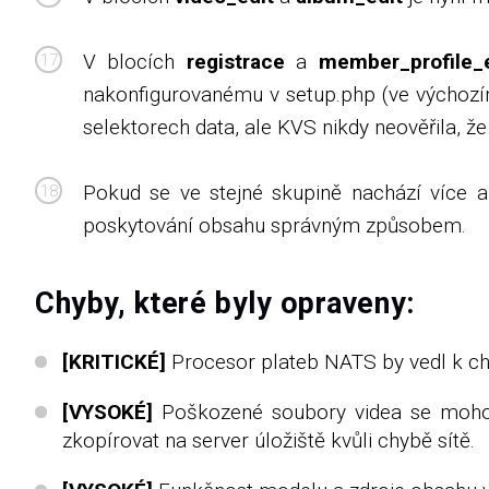
V blocích
registrace
a
member_profile_e
nakonfigurovanému v setup.php (ve výchozím
selektorech data, ale KVS nikdy neověřila, ž
Pokud se ve stejné skupině nachází více a
poskytování obsahu správným způsobem.
Chyby, které byly opraveny:
[KRITICKÉ]
Procesor plateb NATS by vedl k chy
[VYSOKÉ]
Poškozené soubory videa se mohou 
zkopírovat na server úložiště kvůli chybě sítě.