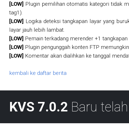
[LOW]
Plugin pemilihan otomatis kategori tidak
tag1).
[LOW]
Logika deteksi tangkapan layar yang bur
layar jauh lebih lambat.
[LOW]
Pemain terkadang merender +1 tangkapan l
[LOW]
Plugin pengunggah konten FTP memungkink
[LOW]
Komentar akan dialihkan ke tanggal mendat
kembali ke daftar berita
KVS 7.0.2
Baru telah