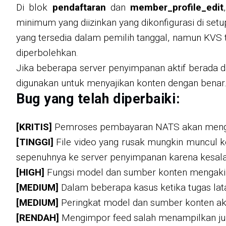
Di blok
pendaftaran
dan
member_profile_edit
minimum yang diizinkan yang dikonfigurasi di setu
yang tersedia dalam pemilih tanggal, namun KVS 
diperbolehkan.
Jika beberapa server penyimpanan aktif berada da
digunakan untuk menyajikan konten dengan benar
Bug yang telah diperbaiki:
[KRITIS]
Pemroses pembayaran NATS akan mengakib
[TINGGI]
File video yang rusak mungkin muncul ket
sepenuhnya ke server penyimpanan karena kesala
[HIGH]
Fungsi model dan sumber konten mengaki
[MEDIUM]
Dalam beberapa kasus ketika tugas lata
[MEDIUM]
Peringkat model dan sumber konten akan 
[RENDAH]
Mengimpor feed salah menampilkan jumla