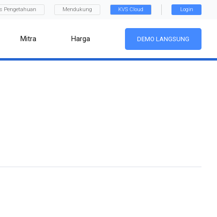
is Pengetahuan
Mendukung
KVS Cloud
Login
Mitra
Harga
DEMO LANGSUNG