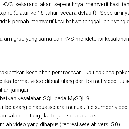
, KVS sekarang akan sepenuhnya memverifikasi tan
p.php (diatur ke 18 tahun secara default) . Sebelumny
tidak pernah memverifikasi bahwa tanggal lahir yang 
lam grup yang sama dan KVS mendeteksi kesalahan di 
.
atkan kesalahan pemrosesan jika tidak ada paket aks
ika format video dibuat ulang dari format video itu s
han jaringan.
batkan kesalahan SQL pada MySQL 8.
r belakang dihapus secara manual, file sumber video 
salah dihitung jika terjadi secara acak.
h video yang dihapus (regresi setelah versi 5.0).