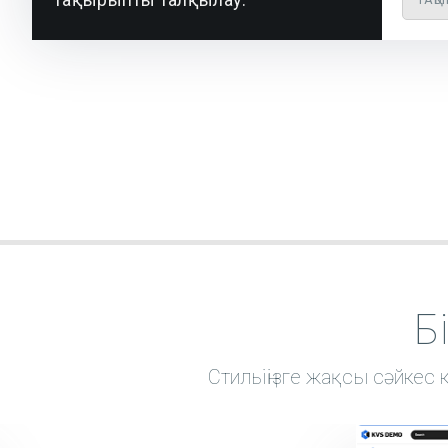
Б
Стильіңізге жақсы сәйкес 