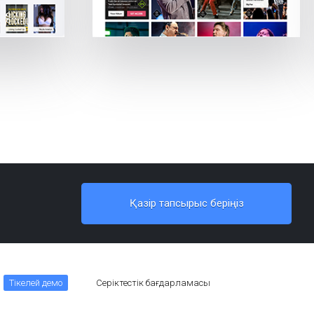
Қазір тапсырыс беріңіз
Тікелей демо
Серіктестік бағдарламасы