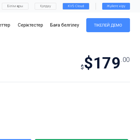
Білім қоры
Қолдау
KVS Cloud
Жүйеге кіру
ттер
Серіктестер
Баға белгілеу
ТІКЕЛЕЙ ДЕМО
$179
.00
$