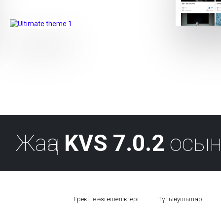
Жаңа
KVS 7.0.2
осын
Ерекше өзгешеліктері
Тұтынушылар