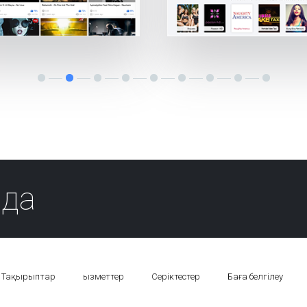
да
Тақырыптар
Қызметтер
Серіктестер
Баға белгілеу