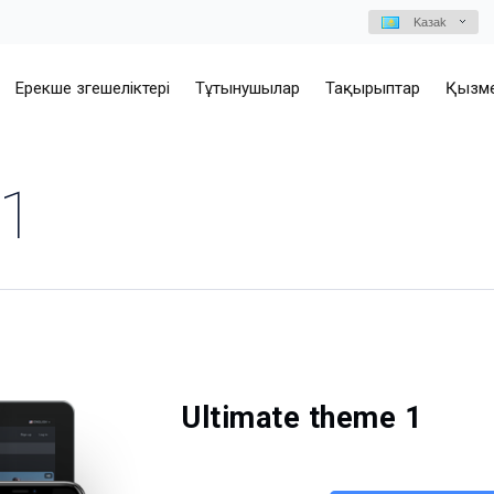
Kазаk
Ерекше өзгешеліктері
Тұтынушылар
Тақырыптар
Қызме
 1
Ultimate theme 1