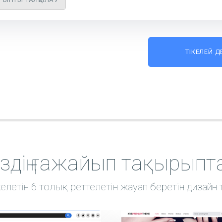
ТІКЕЛЕЙ 
іздің ғажайып тақырыпт
келетін 6 толық реттелетін жауап беретін дизайн т