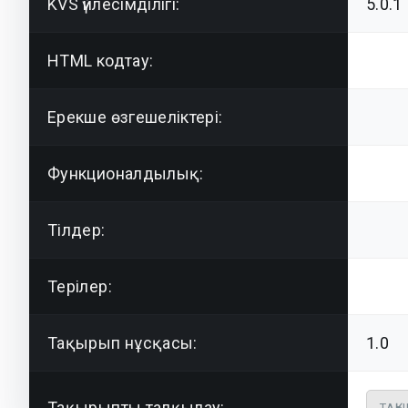
KVS үйлесімділігі:
5.0.1
HTML кодтау:
Ерекше өзгешеліктері:
Функционалдылық:
Тілдер:
Терілер:
Тақырып нұсқасы:
1.0
Тақырыпты талқылау:
ТАҚ