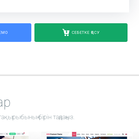
ДЕМО
СЕБЕТКЕ ҚОСУ
ар
ақырыбының бірін таңдаңыз.