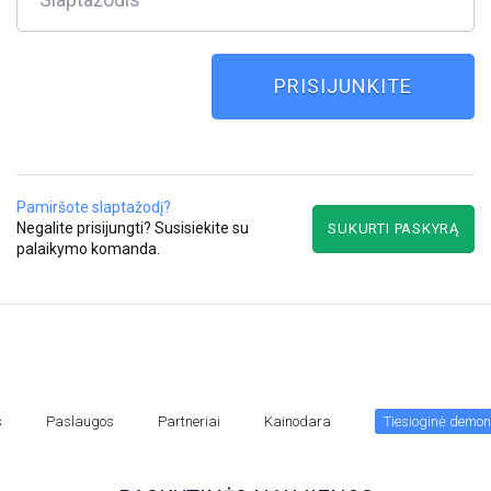
Pamiršote slaptažodį?
Negalite prisijungti?
Susisiekite su
SUKURTI PASKYRĄ
palaikymo komanda.
s
Paslaugos
Partneriai
Kainodara
Tiesioginė demon