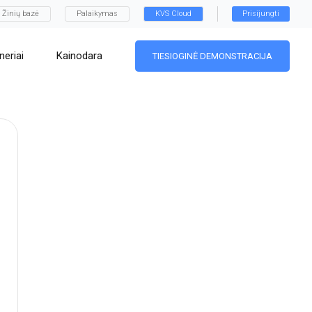
Žinių bazė
Palaikymas
KVS Cloud
Prisijungti
neriai
Kainodara
TIESIOGINĖ DEMONSTRACIJA