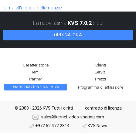
torna all'elenco delle notizie
La nuovissima
KVS 7.0.2
è qui
ORDINA ORA
Caratteristiche
Clienti
Temi
Servizi
Partner
Prezzi
Programma di affiliazione
DIMOSTRAZIONE DAL VIVO
© 2009 - 2026 KVS Tutti i diritti
contratto di licenza
sales@kernel-video-sharing.com
+972 52 472 2814
KVS News