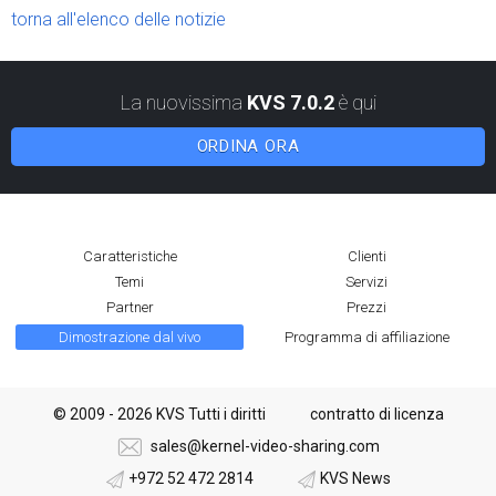
torna all'elenco delle notizie
La nuovissima
KVS 7.0.2
è qui
ORDINA ORA
Caratteristiche
Clienti
Temi
Servizi
Partner
Prezzi
Dimostrazione dal vivo
Programma di affiliazione
© 2009 - 2026 KVS Tutti i diritti
contratto di licenza
sales@kernel-video-sharing.com
+972 52 472 2814
KVS News