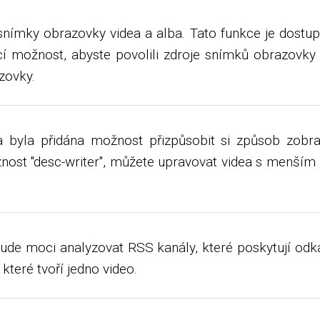
snímky obrazovky videa a alba. Tato funkce je dostu
ící možnost, abyste povolili zdroje snímků obrazovky 
zovky.
 byla přidána možnost přizpůsobit si způsob zobra
ožnost "desc-writer", můžete upravovat videa s menší
de moci analyzovat RSS kanály, které poskytují odkaz
teré tvoří jedno video.