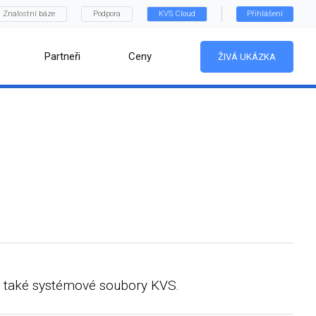
Znalostní báze
Podpora
KVS Cloud
Přihlášení
Partneři
Ceny
ŽIVÁ UKÁZKA
 a také systémové soubory KVS.