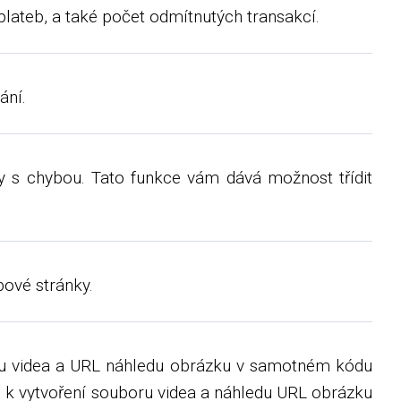
plateb, a také počet odmítnutých transakcí.
ání.
y s chybou. Tato funkce vám dává možnost třídit
bové stránky.
oru videa a URL náhledu obrázku v samotném kódu
o k vytvoření souboru videa a náhledu URL obrázku