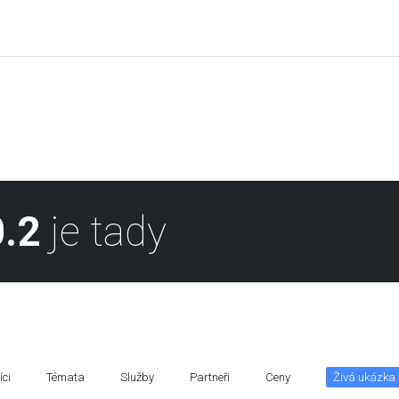
.2
je tady
ci
Témata
Služby
Partneři
Ceny
Živá ukázka