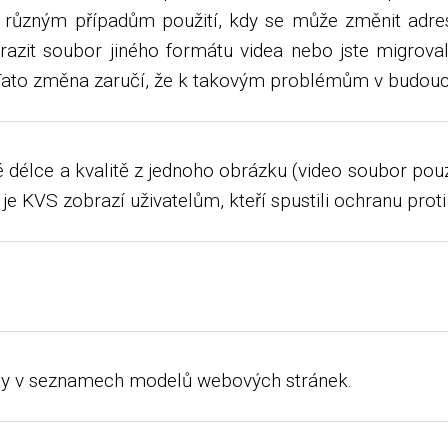
 různým případům použití, kdy se může změnit adres
razit soubor jiného formátu videa nebo jste migroval
Tato změna zaručí, že k takovým problémům v budouc
é délce a kvalitě z jednoho obrázku (video soubor pou
je KVS zobrazí uživatelům, kteří spustili ochranu pro
ny v seznamech modelů webových stránek.