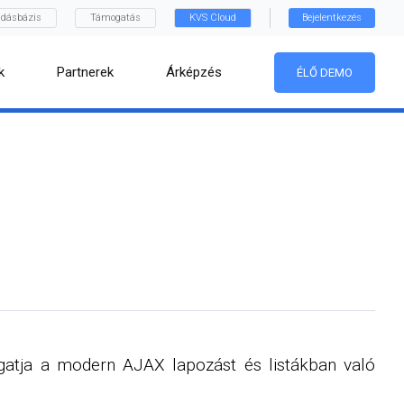
dásbázis
Támogatás
KVS Cloud
Bejelentkezés
k
Partnerek
Árképzés
ÉLŐ DEMO
gatja a modern AJAX lapozást és listákban való