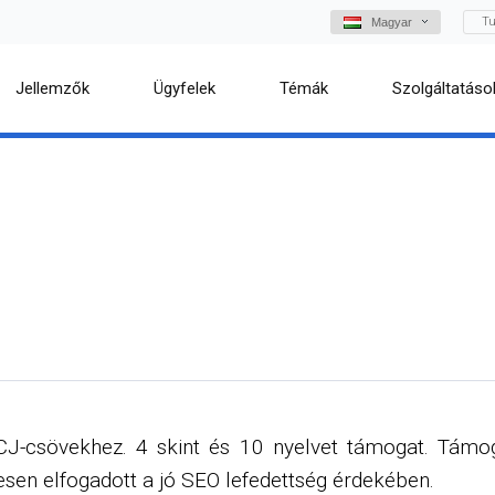
Tu
Magyar
Jellemzők
Ügyfelek
Témák
Szolgáltatáso
J-csövekhez. 4 skint és 10 nyelvet támogat. Támo
esen elfogadott a jó SEO lefedettség érdekében.