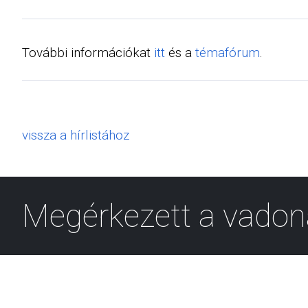
További információkat
itt
és a
témafórum
.
vissza a hírlistához
Megérkezett a vadon