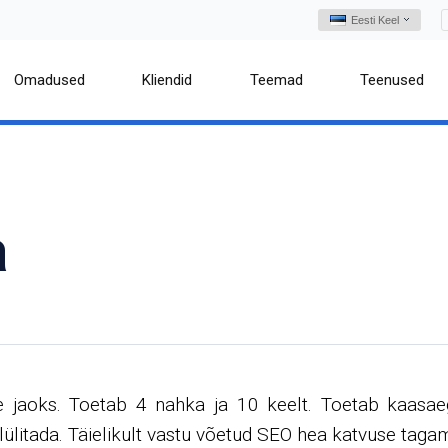
Eesti Keel
Omadused
Kliendid
Teemad
Teenused
a
de jaoks. Toetab 4 nahka ja 10 keelt. Toetab kaasae
a lülitada. Täielikult vastu võetud SEO hea katvuse taga