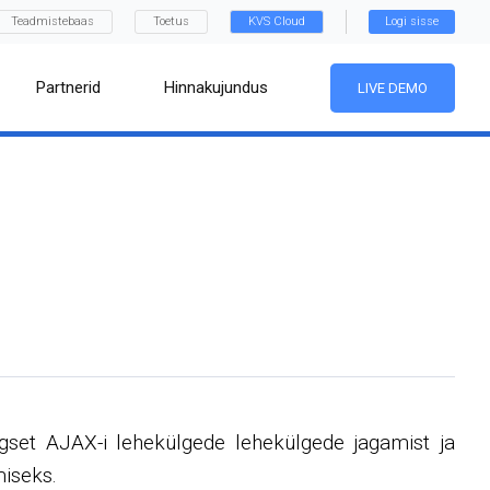
Teadmistebaas
Toetus
KVS Cloud
Logi sisse
Partnerid
Hinnakujundus
LIVE DEMO
gset AJAX-i lehekülgede lehekülgede jagamist ja
miseks.