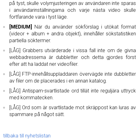
på tyst, skulle volymjusteringen av användaren inte sparas
i användarinställningarna och varje nästa video skulle
fortfarande vara i tyst läge.
[MEDIUM]
När du använder sökförslag i utökat format
(videor + album + andra objekt), innehåller sökstatistiken
partiella söktermer.
[LÅG] Grabbers utvärderade i vissa fall inte om de givna
webbadresserna är dubbletter och detta gjordes först
efter att ha laddat ner videofiler.
[LÅG] FTP-innehållsuppladdaren övervägde inte dubbletter
av filer om de placerades i en annan katalog.
[LÅG] Antispam-svartlistade ord tillät inte reguljära uttryck
med kommatecken.
[LÅG] Ord som är svartlistade mot skräppost kan luras av
spammare på något sätt.
tillbaka till nyhetslistan