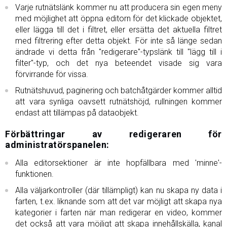
Varje rutnätslänk kommer nu att producera sin egen meny
med möjlighet att öppna editorn för det klickade objektet,
eller lägga till det i filtret, eller ersätta det aktuella filtret
med filtrering efter detta objekt. För inte så länge sedan
ändrade vi detta från "redigerare"-typslänk till "lägg till i
filter"-typ, och det nya beteendet visade sig vara
förvirrande för vissa.
Rutnätshuvud, paginering och batchåtgärder kommer alltid
att vara synliga oavsett rutnätshöjd, rullningen kommer
endast att tillämpas på dataobjekt.
Förbättringar av redigeraren för
administratörspanelen:
Alla editorsektioner är inte hopfällbara med 'minne'-
funktionen.
Alla väljarkontroller (där tillämpligt) kan nu skapa ny data i
farten, t.ex. liknande som att det var möjligt att skapa nya
kategorier i farten när man redigerar en video, kommer
det också att vara möjligt att skapa innehållskälla, kanal