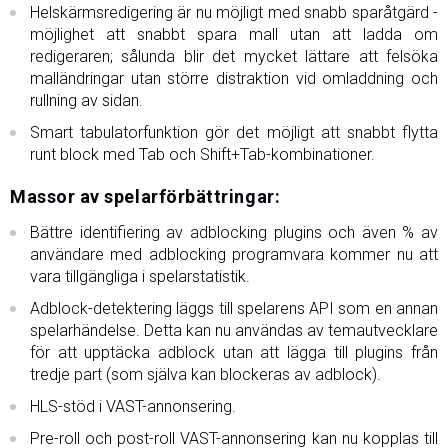
Helskärmsredigering är nu möjligt med snabb sparåtgärd -
möjlighet att snabbt spara mall utan att ladda om
redigeraren; sålunda blir det mycket lättare att felsöka
malländringar utan större distraktion vid omladdning och
rullning av sidan.
Smart tabulatorfunktion gör det möjligt att snabbt flytta
runt block med Tab och Shift+Tab-kombinationer.
Massor av spelarförbättringar:
Bättre identifiering av adblocking plugins och även % av
användare med adblocking programvara kommer nu att
vara tillgängliga i spelarstatistik.
Adblock-detektering läggs till spelarens API som en annan
spelarhändelse. Detta kan nu användas av temautvecklare
för att upptäcka adblock utan att lägga till plugins från
tredje part (som själva kan blockeras av adblock).
HLS-stöd i VAST-annonsering.
Pre-roll och post-roll VAST-annonsering kan nu kopplas till