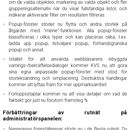
om de valda objekten, markering av valda objekt och fler
grupperingsalternativ när du visar fullständiga listor, och
indikerar aktiverade filter om resultaten filtreras.
Popup-fönster stöder nu flytta och ändra storlek på
åtgärder med "minne"-funktionen. Alla popup-fönster
klassificeras i olika typer och kan placeras olika, t.ex.
ladda upp popup, listväljare popup, förhandsgranska
popup och annat.
Istället för att använda webbläsarens inbyggda
varnings-/bekräftelsedialoger kommer KVS nu att göra
sina egna anpassade popup-fönster med stöd för
storleksändring och omplacering. Destruktiva handlingar
kommer att lyftas fram för mer uppmärksamhet.
Förloppsstaplar kommer nu att visa detaljer om vad de
faktiskt gör just nu förutom framsteg %.
Förbättringar av rutnät på
administratörspanelen:
Namngivna förinställningar stöds nu i de flesta rutnät. Du