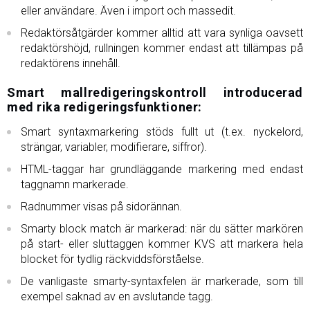
eller användare. Även i import och massedit.
Redaktörsåtgärder kommer alltid att vara synliga oavsett
redaktörshöjd, rullningen kommer endast att tillämpas på
redaktörens innehåll.
Smart mallredigeringskontroll introducerad
med rika redigeringsfunktioner:
Smart syntaxmarkering stöds fullt ut (t.ex. nyckelord,
strängar, variabler, modifierare, siffror).
HTML-taggar har grundläggande markering med endast
taggnamn markerade.
Radnummer visas på sidorännan.
Smarty block match är markerad: när du sätter markören
på start- eller sluttaggen kommer KVS att markera hela
blocket för tydlig räckviddsförståelse.
De vanligaste smarty-syntaxfelen är markerade, som till
exempel saknad av en avslutande tagg.