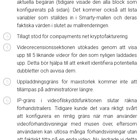
aktuella begäran (tidigare visade den alla block som
konfigurerats på sidan). Det kommer också att lista
variabler som ställdes in i Smarty-mallen och deras
faktiska värden i slutet av mallrenderingen.
Tillagt stöd för coinpayments.net kryptofakturering.
Videorecensionssektionen utökades genom att visa
upp till 5 liknande videor för den som nyligen laddades
upp. Detta bör hjälpa till att enkelt identifiera potentiella
dubbletter och avvisa dem.
Uppladdningsgräns för maxstorlek kommer inte att
tillämpas på administratörer längre.
IP-gräns i videofilskyddsfunktionen slutar räkna
förhandstrailers. Tidigare kunde det vara riktigt svårt
att konfigurera en rimlig gräns när man använder
videoförhandsvisningar med musen över, eftersom
användaren kan utlösa många förhandsvisningar utan
att faktiskt titta på en enda video. Nu ändrade vi detta