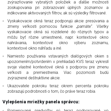
zvýrazňovanie vybratých položiek a ďalšie možnosti
zoskupovania pri zobrazovaní úplných zoznamov a
indikovanie aktivovaných filtrov, ak sú výsledky filtrované.
Vyskakovacie okná teraz podporujú akcie presúvania a
zmeny veľkosti pomocou funkcie „pamäte“. Všetky
vyskakovacie okná sú rozdelené do rôznych typov a
môžu byť rôzne umiestnené, napr. kontextové okno
nahrávania, kontextové okno výberu zoznamu,
kontextové okno náhľadu a iné.
Namiesto používania vstavaných dialógových okien s
upozornením/potvrdením v prehliadači KVS teraz vykreslí
svoje vlastné kontextové okná s podporou pre zmenu
veľkosti a premiestnenia. Viac pozornosti budú
zvýraznené deštruktívne akcie.
Ukazovatele pokroku teraz okrem percenta pokroku
zobrazujú podrobnosti o tom, čo práve teraz robia.
Vylepšenia mriežky panela správcu:
Pomenované predvoľby sú teraz podporované vo