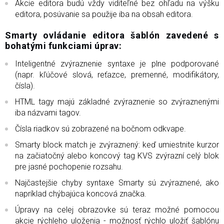
Akcie editora budú vždy viditeľné bez ohľadu na výšku
editora, posúvanie sa použije iba na obsah editora.
Smarty ovládanie editora šablón zavedené s
bohatými funkciami úprav:
Inteligentné zvýraznenie syntaxe je plne podporované
(napr. kľúčové slová, reťazce, premenné, modifikátory,
čísla).
HTML tagy majú základné zvýraznenie so zvýraznenými
iba názvami tagov.
Čísla riadkov sú zobrazené na bočnom odkvape.
Smarty block match je zvýraznený: keď umiestnite kurzor
na začiatočný alebo koncový tag KVS zvýrazní celý blok
pre jasné pochopenie rozsahu.
Najčastejšie chyby syntaxe Smarty sú zvýraznené, ako
napríklad chýbajúca koncová značka.
Úpravy na celej obrazovke sú teraz možné pomocou
akcie rýchleho uloženia - možnosť rýchlo uložiť šablónu