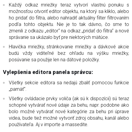
Každý odkaz mriežky teraz vytvorí vlastnú ponuku s
možnosťou otvoriť editor objektu, na ktorý sa kliklo, alebo
ho pridať do filtra, alebo nahradiť aktuálny filter filtrovaním
podľa tohto objektu. Nie je to tak dávno, čo sme to
zmenili z odkazu „editor“ na odkaz „pridať do filtra“ a nové
správanie sa ukázalo byť pre niektorých mätúce.
Hlavička mriežky, stránkovanie mriežky a dávkové akcie
budú vždy viditeľné bez ohľadu na výšku mriežky,
posúvanie sa použije len na dátové položky.
Vylepšenia editora panela správcu:
Všetky sekcie editora sa nedajú zbaliť pomocou funkcie
„pamäť“.
Všetky ovládacie prvky voliča (ak sú k dispozícii) sú teraz
schopné vytvárať nové údaje za behu, napr. podobne ako
bolo možné vytvárať nové kategórie za behu pri úprave
videa, bude tiež možné vytvoriť zdroj obsahu, kanál alebo
používateľa. Aj v importe a massedite.