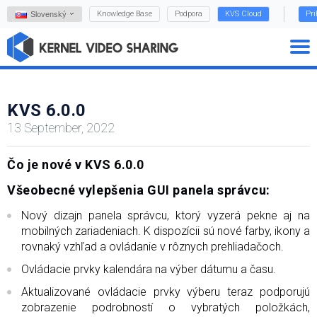
Knowledge Base
Podpora
KVS Cloud
Pri
Slovenský
KVS 6.0.0
13 September, 2022
Čo je nové v KVS 6.0.0
Všeobecné vylepšenia GUI panela správcu:
Nový dizajn panela správcu, ktorý vyzerá pekne aj na
mobilných zariadeniach. K dispozícii sú nové farby, ikony a
rovnaký vzhľad a ovládanie v rôznych prehliadačoch.
Ovládacie prvky kalendára na výber dátumu a času.
Aktualizované ovládacie prvky výberu teraz podporujú
zobrazenie podrobností o vybratých položkách,