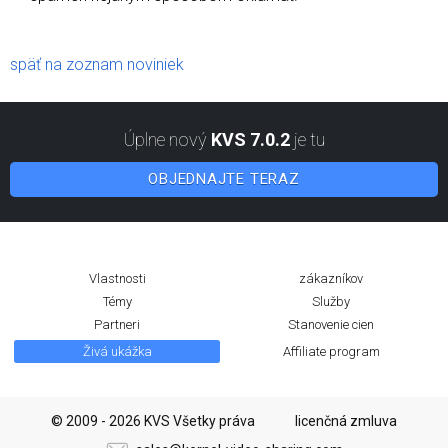
späť na zoznam noviniek
Úplne nový
KVS 7.0.2
je tu
OBJEDNAJTE TERAZ
Vlastnosti
zákazníkov
Témy
Služby
Partneri
Stanovenie cien
Živá ukážka
Affiliate program
© 2009 - 2026 KVS Všetky práva
licenčná zmluva