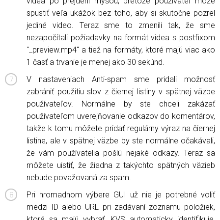
videa po prejdení myšou, pretože používateľ môže
spustiť veľa ukážok bez toho, aby si skutočne pozrel
jediné video. Teraz sme to zmenili tak, že sme
nezapočítali požiadavky na formát videa s postfixom
"_preview.mp4" a tiež na formáty, ktoré majú viac ako
1 časť a trvanie je menej ako 30 sekúnd.
V nastaveniach Anti-spam sme pridali možnosť
zabrániť použitiu slov z čiernej listiny v spätnej väzbe
používateľov. Normálne by ste chceli zakázať
používateľom uverejňovanie odkazov do komentárov,
takže k tomu môžete pridať regulárny výraz na čiernej
listine, ale v spätnej väzbe by ste normálne očakávali,
že vám používatelia pošlú nejaké odkazy. Teraz sa
môžete uistiť, že žiadna z takýchto spätných väzieb
nebude považovaná za spam.
Pri hromadnom výbere GUI už nie je potrebné voliť
medzi ID alebo URL pri zadávaní zoznamu položiek,
ktoré sa majú vybrať, KVS automaticky identifikuje,