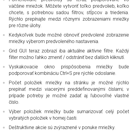
väčšine mriežok. Môžete vytvoriť toľko predvolieb, koľko
chcete, s potrebnou sadou filtrov, stĺpcov a triedenia.
Rýchlo prepínajte medzi rôznymi zobrazeniami mriežky
pre rôzne úlohy.
Kedykoľvek bude možné obnoviť predvolené zobrazenie
mriežky výberom predvoleného nastavenia.
Grid GUI teraz zobrazí iba aktuálne aktívne filtre. Každý
filter možno ľahko zmeniť / odstrániť bez ďalších kliknutí.
Vyskakovacie okno prispôsobenia mriežky bude
podporovať kombináciu Ctrl+S pre rýchle odoslanie.
Počet položiek mriežky na stránku je možné rýchlo
prepínať medzi viacerými preddefinovanými číslami; v
prípade potreby je možné zadať aj ľubovoľné vlastné
číslo.
Výber položiek mriežky bude sumarizovať celý počet
vybratých položiek v hornej časti.
Deštruktívne akcie sú zvýraznené v ponuke mriežky.