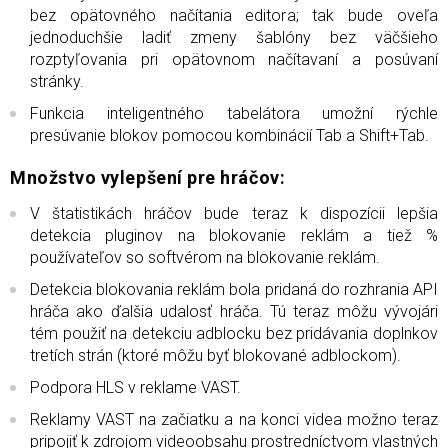
bez opätovného načítania editora; tak bude oveľa
jednoduchšie ladiť zmeny šablóny bez väčšieho
rozptyľovania pri opätovnom načítavaní a posúvaní
stránky.
Funkcia inteligentného tabelátora umožní rýchle
presúvanie blokov pomocou kombinácií Tab a Shift+Tab.
Množstvo vylepšení pre hráčov:
V štatistikách hráčov bude teraz k dispozícii lepšia
detekcia pluginov na blokovanie reklám a tiež %
používateľov so softvérom na blokovanie reklám.
Detekcia blokovania reklám bola pridaná do rozhrania API
hráča ako ďalšia udalosť hráča. Tú teraz môžu vývojári
tém použiť na detekciu adblocku bez pridávania doplnkov
tretích strán (ktoré môžu byť blokované adblockom).
Podpora HLS v reklame VAST.
Reklamy VAST na začiatku a na konci videa možno teraz
pripojiť k zdrojom videoobsahu prostredníctvom vlastných