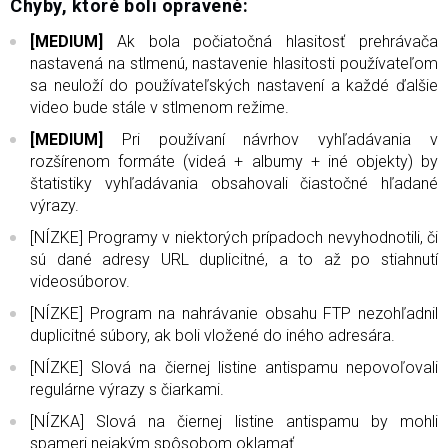
Chyby, ktoré boli opravené:
[MEDIUM]
Ak bola počiatočná hlasitosť prehrávača
nastavená na stlmenú, nastavenie hlasitosti používateľom
sa neuloží do používateľských nastavení a každé ďalšie
video bude stále v stlmenom režime.
[MEDIUM]
Pri používaní návrhov vyhľadávania v
rozšírenom formáte (videá + albumy + iné objekty) by
štatistiky vyhľadávania obsahovali čiastočné hľadané
výrazy.
[NÍZKE] Programy v niektorých prípadoch nevyhodnotili, či
sú dané adresy URL duplicitné, a to až po stiahnutí
videosúborov.
[NÍZKE] Program na nahrávanie obsahu FTP nezohľadnil
duplicitné súbory, ak boli vložené do iného adresára.
[NÍZKE] Slová na čiernej listine antispamu nepovoľovali
regulárne výrazy s čiarkami.
[NÍZKA] Slová na čiernej listine antispamu by mohli
spameri nejakým spôsobom oklamať.