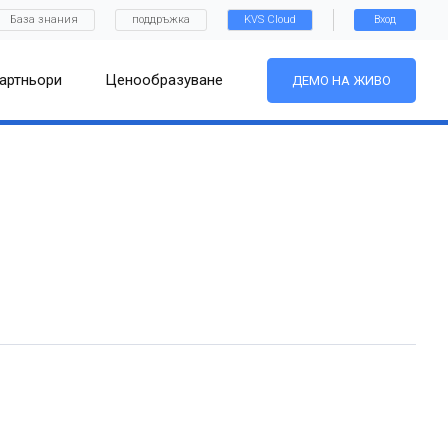
База знания
поддръжка
KVS Cloud
Вход
артньори
Ценообразуване
ДЕМО НА ЖИВО