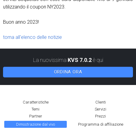
utilizzando il coupon NY2023.
Buon anno 2023!
torna all'elenco delle notizie
La nuovissima
KVS 7.0.2
è qui
ORDINA ORA
Caratteristiche
Clienti
Temi
Servizi
Partner
Prezzi
Dimostrazione dal vivo
Programma di affiliazione