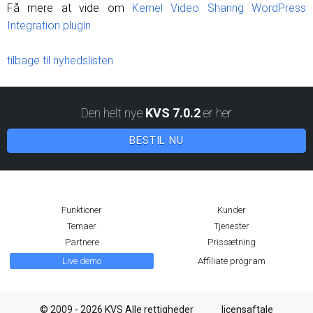
Få mere at vide om
Kernel Video Sharing WordPress
Integration plugin
tilbage til nyhedslisten
Den helt nye
KVS 7.0.2
er her
BESTIL NU
Funktioner
Kunder
Temaer
Tjenester
Partnere
Prissætning
Live demo
Affiliate program
© 2009 - 2026 KVS Alle rettigheder
licensaftale