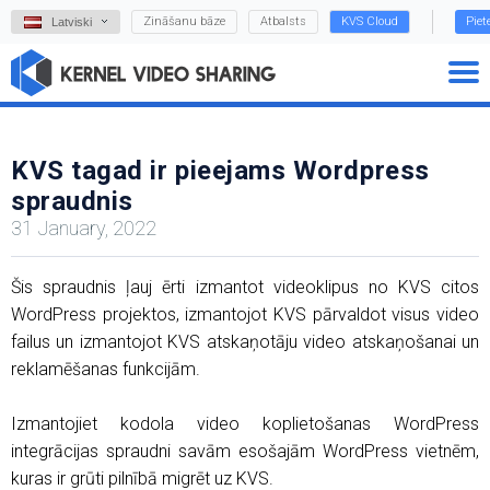
Zināšanu bāze
Atbalsts
KVS Cloud
Piet
Latviski
KVS tagad ir pieejams Wordpress
spraudnis
31 January, 2022
Šis spraudnis ļauj ērti izmantot videoklipus no KVS citos
WordPress projektos, izmantojot KVS pārvaldot visus video
failus un izmantojot KVS atskaņotāju video atskaņošanai un
reklamēšanas funkcijām.
Izmantojiet kodola video koplietošanas WordPress
integrācijas spraudni savām esošajām WordPress vietnēm,
kuras ir grūti pilnībā migrēt uz KVS.