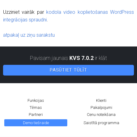
Uzziniet vairāk par
kodola video koplietošanas WordPress
integrācijas spraudni
.
atpakaļ uz ziņu sarakstu
Pavisam jaunais
KVS 7.0.2
ir klāt
PASŪTIET TŪLĪT
Funkcijas
Klienti
Tēmas
Pakalpojumi
Partneri
Cenu noteikšana
Demo tiešraide
Saistītā programma