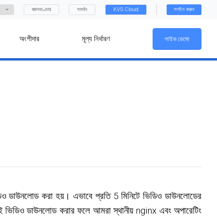
জ্ঞানভাণ্ডার
সমর্থন
KVS Cloud
লগইন করুন
অংশীদার
মূল্য নির্ধারণ
লাইভ ডেমো
ই ভিডিও ডাউনলোড করা হয়। এভাবে প্রতি 5 মিনিটে ভিডিও ডাউনলোডের
একই ভিডিও ডাউনলোড করার ফলে আমরা স্থানীয় nginx এবং অপারেটিং