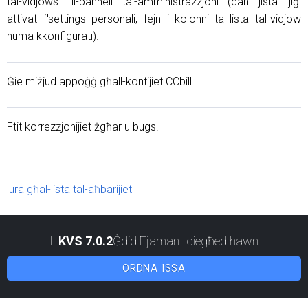
tal-vidjows fil-pannell tal-amministrazzjoni (dan jista 'jiġi
attivat f'settings personali, fejn il-kolonni tal-lista tal-vidjow
huma kkonfigurati).
Ġie miżjud appoġġ għall-kontijiet CCbill.
Ftit korrezzjonijiet żgħar u bugs.
lura għal-lista tal-aħbarijiet
Il-
KVS 7.0.2
Ġdid Fjamant qiegħed hawn
ORDNA ISSA