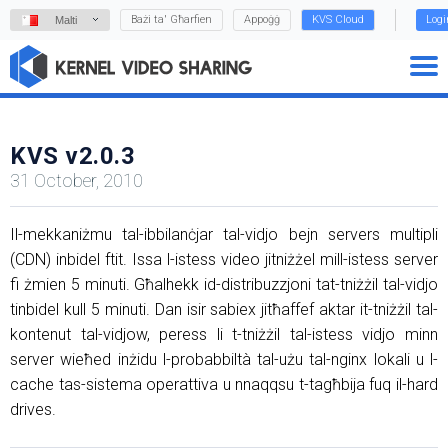
Bażi ta' Għarfien
Appoġġ
KVS Cloud
Logi
Malti
KVS v2.0.3
31 October, 2010
Il-mekkaniżmu tal-ibbilanċjar tal-vidjo bejn servers multipli
(CDN) inbidel ftit. Issa l-istess video jitniżżel mill-istess server
fi żmien 5 minuti. Għalhekk id-distribuzzjoni tat-tniżżil tal-vidjo
tinbidel kull 5 minuti. Dan isir sabiex jitħaffef aktar it-tniżżil tal-
kontenut tal-vidjow, peress li t-tniżżil tal-istess vidjo minn
server wieħed inżidu l-probabbiltà tal-użu tal-nginx lokali u l-
cache tas-sistema operattiva u nnaqqsu t-tagħbija fuq il-hard
drives.