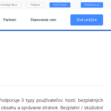
nowledge Base
Podpora
KVS Cloud
Prihláste sa
Partneri
Stanovenie cien
ŽIVÁ UKÁŽKA
Podporuje 3 typy používateľov: hostí, bezplatných
obsahu a správanie stránok. Bezplatní / skúšobní