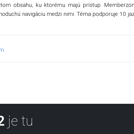
tom obsahu, ku ktorému majú prístup. Memberzone
dnoduchú navigáciu medzi nimi. Téma podporuje 10 j
um
.
2
je tu