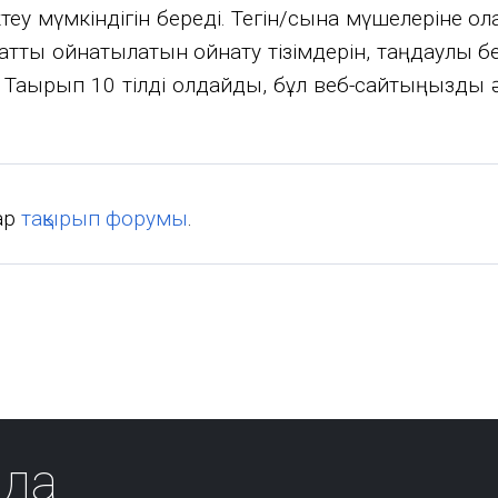
ктеу мүмкіндігін береді. Тегін/сынақ мүшелеріне
атты ойнатылатын ойнату тізімдерін, таңдаулы б
қырып 10 тілді қолдайды, бұл веб-сайтыңызды әл
тар
тақырып форумы
.
да