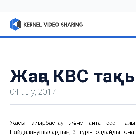
Жаңа КВС та
04 July, 2017
Жақсы айырбастау және қайта есеп айы
Пайдаланушылардың 3 түрін қолдайды: қон