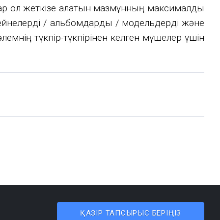
 олар қол жеткізе алатын мазмұнның максималды
ейнелерді / альбомдарды / модельдерді және
емнің түкпір-түкпірінен келген мүшелер үшін
ҚАЗІР ТАПСЫРЫС БЕРІҢІЗ