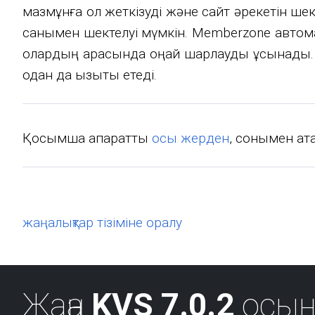
мазмұнға қол жеткізуді және сайт әрекетін ше
санымен шектелуі мүмкін. Memberzone автом
олардың арасында оңай шарлауды ұсынады. Та
одан да қызықты етеді.
Қосымша ақпаратты
осы жерден
, сонымен қа
жаңалықтар тізіміне оралу
Жаңа
KVS 7.0.2
осын