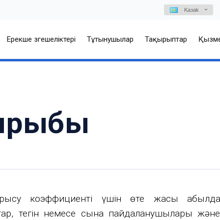
Kазаk
Ерекше өзгешеліктері
Тұтынушылар
Тақырыптар
Қызме
қырыбы
рысу коэффициенті үшін өте жақсы қабылда
ақтар, тегін немесе сынақ пайдаланушылары жә