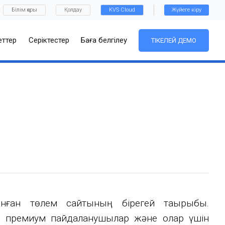
Білім қоры
Қолдау
KVS Cloud
Жүйеге кіру
ттер
Серіктестер
Баға белгілеу
ТІКЕЛЕЙ ДЕМО
нған төлем сайтының бірегей тақырыбы.
не премиум пайдаланушылар және олар үшін