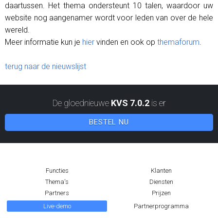
daartussen. Het thema ondersteunt 10 talen, waardoor uw
website nog aangenamer wordt voor leden van over de hele
wereld.
Meer informatie kun je
hier
vinden en ook op
themaforum
.
terug naar de nieuwslijst
De gloednieuwe
KVS 7.0.2
is er
BESTEL NU
Functies
Klanten
Thema's
Diensten
Partners
Prijzen
Live-demo
Partnerprogramma