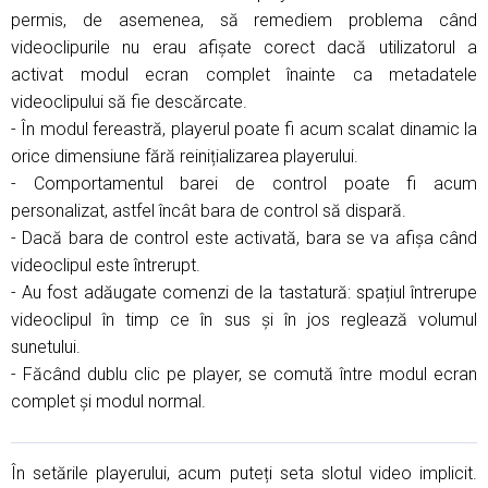
permis, de asemenea, să remediem problema când
videoclipurile nu erau afișate corect dacă utilizatorul a
activat modul ecran complet înainte ca metadatele
videoclipului să fie descărcate.
- În modul fereastră, playerul poate fi acum scalat dinamic la
orice dimensiune fără reinițializarea playerului.
- Comportamentul barei de control poate fi acum
personalizat, astfel încât bara de control să dispară.
- Dacă bara de control este activată, bara se va afișa când
videoclipul este întrerupt.
- Au fost adăugate comenzi de la tastatură: spațiul întrerupe
videoclipul în timp ce în sus și în jos reglează volumul
sunetului.
- Făcând dublu clic pe player, se comută între modul ecran
complet și modul normal.
În setările playerului, acum puteți seta slotul video implicit.