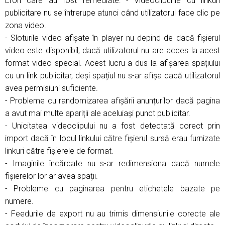
Erori care au fost remediate: - Videoclipurile cu linkuri
publicitare nu se întrerupe atunci când utilizatorul face clic pe
zona video.
- Sloturile video afișate în player nu depind de dacă fișierul
video este disponibil, dacă utilizatorul nu are acces la acest
format video special. Acest lucru a dus la afișarea spațiului
cu un link publicitar, deși spațiul nu s-ar afișa dacă utilizatorul
avea permisiuni suficiente.
- Probleme cu randomizarea afișării anunțurilor dacă pagina
a avut mai multe apariții ale aceluiași punct publicitar.
- Unicitatea videoclipului nu a fost detectată corect prin
import dacă în locul linkului către fișierul sursă erau furnizate
linkuri către fișierele de format.
- Imaginile încărcate nu s-ar redimensiona dacă numele
fișierelor lor ar avea spații.
- Probleme cu paginarea pentru etichetele bazate pe
numere.
- Feedurile de export nu au trimis dimensiunile corecte ale