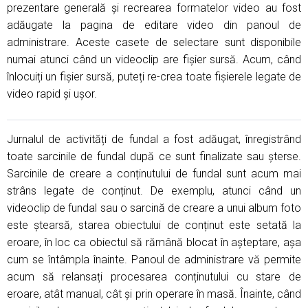
prezentare generală și recrearea formatelor video au fost
adăugate la pagina de editare video din panoul de
administrare. Aceste casete de selectare sunt disponibile
numai atunci când un videoclip are fișier sursă. Acum, când
înlocuiți un fișier sursă, puteți re-crea toate fișierele legate de
video rapid și ușor.
Jurnalul de activități de fundal a fost adăugat, înregistrând
toate sarcinile de fundal după ce sunt finalizate sau șterse.
Sarcinile de creare a conținutului de fundal sunt acum mai
strâns legate de conținut. De exemplu, atunci când un
videoclip de fundal sau o sarcină de creare a unui album foto
este ștearsă, starea obiectului de conținut este setată la
eroare, în loc ca obiectul să rămână blocat în așteptare, așa
cum se întâmpla înainte. Panoul de administrare vă permite
acum să relansați procesarea conținutului cu stare de
eroare, atât manual, cât și prin operare în masă. Înainte, când