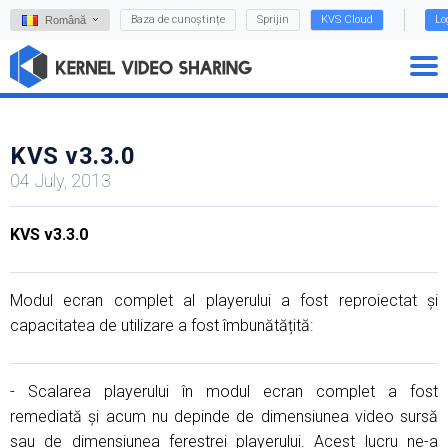
Baza de cunoștințe
Sprijin
KVS Cloud
Lo
Română
KVS v3.3.0
04 July, 2013
KVS v3.3.0
Modul ecran complet al playerului a fost reproiectat și
capacitatea de utilizare a fost îmbunătățită:
- Scalarea playerului în modul ecran complet a fost
remediată și acum nu depinde de dimensiunea video sursă
sau de dimensiunea ferestrei playerului. Acest lucru ne-a