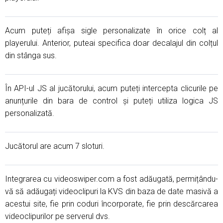
Acum puteți afișa sigle personalizate în orice colț al
playerului. Anterior, puteai specifica doar decalajul din colțul
din stânga sus.
În API-ul JS al jucătorului, acum puteți intercepta clicurile pe
anunțurile din bara de control și puteți utiliza logica JS
personalizată.
Jucătorul are acum 7 sloturi.
Integrarea cu videoswiper.com a fost adăugată, permițându-
vă să adăugați videoclipuri la KVS din baza de date masivă a
acestui site, fie prin coduri încorporate, fie prin descărcarea
videoclipurilor pe serverul dvs.