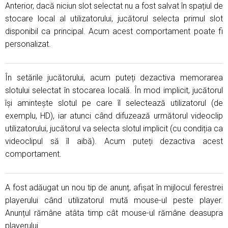
Anterior, dacă niciun slot selectat nu a fost salvat în spațiul de
stocare local al utilizatorului, jucătorul selecta primul slot
disponibil ca principal. Acum acest comportament poate fi
personalizat.
În setările jucătorului, acum puteți dezactiva memorarea
slotului selectat în stocarea locală. În mod implicit, jucătorul
își amintește slotul pe care îl selectează utilizatorul (de
exemplu, HD), iar atunci când difuzează următorul videoclip
utilizatorului, jucătorul va selecta slotul implicit (cu condiția ca
videoclipul să îl aibă). Acum puteți dezactiva acest
comportament.
A fost adăugat un nou tip de anunț, afișat în mijlocul ferestrei
playerului când utilizatorul mută mouse-ul peste player.
Anunțul rămâne atâta timp cât mouse-ul rămâne deasupra
playerului.