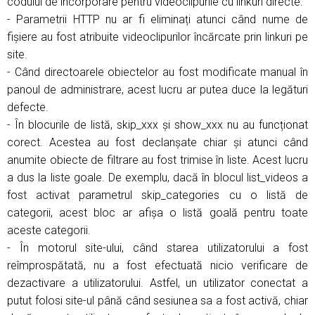
codului de încorporare pentru videoclipurile cu linkuri directe.
- Parametrii HTTP nu ar fi eliminați atunci când nume de
fișiere au fost atribuite videoclipurilor încărcate prin linkuri pe
site.
- Când directoarele obiectelor au fost modificate manual în
panoul de administrare, acest lucru ar putea duce la legături
defecte.
- În blocurile de listă, skip_xxx și show_xxx nu au funcționat
corect. Acestea au fost declanșate chiar și atunci când
anumite obiecte de filtrare au fost trimise în liste. Acest lucru
a dus la liste goale. De exemplu, dacă în blocul list_videos a
fost activat parametrul skip_categories cu o listă de
categorii, acest bloc ar afișa o listă goală pentru toate
aceste categorii.
- În motorul site-ului, când starea utilizatorului a fost
reîmprospătată, nu a fost efectuată nicio verificare de
dezactivare a utilizatorului. Astfel, un utilizator conectat a
putut folosi site-ul până când sesiunea sa a fost activă, chiar