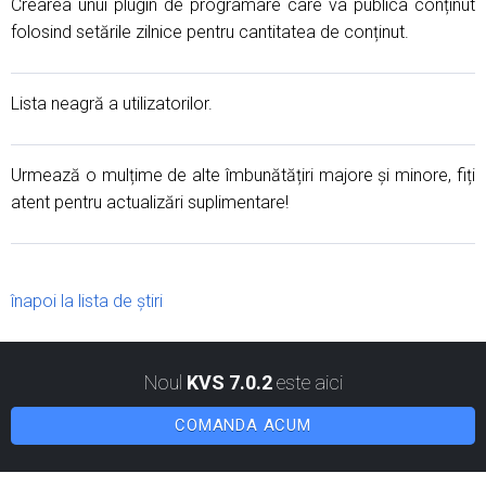
Crearea unui plugin de programare care va publica conținut
folosind setările zilnice pentru cantitatea de conținut.
Lista neagră a utilizatorilor.
Urmează o mulțime de alte îmbunătățiri majore și minore, fiți
atent pentru actualizări suplimentare!
înapoi la lista de știri
Noul
KVS 7.0.2
este aici
COMANDA ACUM