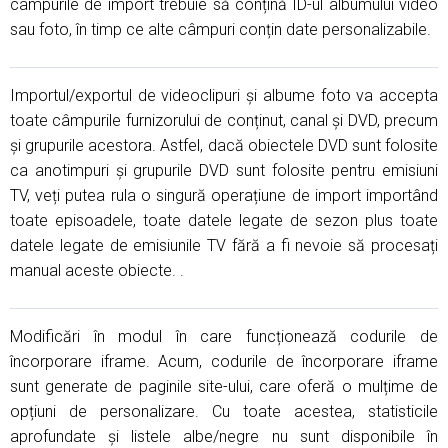
câmpurile de import trebuie să conțină ID-ul albumului video
sau foto, în timp ce alte câmpuri conțin date personalizabile.
Importul/exportul de videoclipuri și albume foto va accepta
toate câmpurile furnizorului de conținut, canal și DVD, precum
și grupurile acestora. Astfel, dacă obiectele DVD sunt folosite
ca anotimpuri și grupurile DVD sunt folosite pentru emisiuni
TV, veți putea rula o singură operațiune de import importând
toate episoadele, toate datele legate de sezon plus toate
datele legate de emisiunile TV fără a fi nevoie să procesați
manual aceste obiecte. .
Modificări în modul în care funcționează codurile de
încorporare iframe. Acum, codurile de încorporare iframe
sunt generate de paginile site-ului, care oferă o mulțime de
opțiuni de personalizare. Cu toate acestea, statisticile
aprofundate și listele albe/negre nu sunt disponibile în