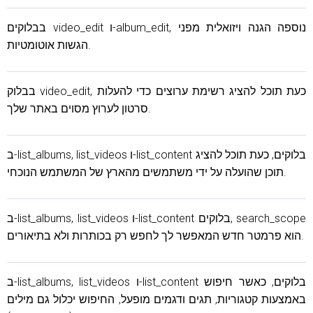
בבלוקים video_edit ו-album_edit, נוספה הגנה ויזואלית מפני
הגשות אוטומטיות.
בבלוק video_edit, כעת תוכל להציג רשימת ערוצים כדי להעלות
סרטון לערוץ מסוים באתר שלך.
ב-list_albums, list_videos ו-list_content בלוקים, כעת תוכל להציג
תוכן שהועלה על ידי משתמשים מהארץ של המשתמש הנוכחי.
ב-list_albums, list_videos ו-list_content בלוקים, search_scope
הוא פרמטר חדש המאפשר לך לחפש רק בכותרות ולא בתיאורים.
ב-list_albums, list_videos ו-list_content בלוקים, כאשר חיפוש
באמצעות קטגוריות, תגים ודגמים מופעל, החיפוש יכלול גם מילים