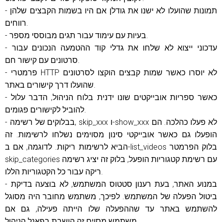
- תמונות שהועלו לא ישנו את גודלן אם היו בשמות הקבצים שלהן
רווחים.
- בעיות עם עימוד עבור תגים מבוססי מספר.
- עדכוני ייצוא לא שלחו את גדלי קוד ההטמעה הנכונים עבור
סרטונים עם קישור חם.
- פרמטרי HTTP לא יוסרו כאשר שמות קבצים הוקצו לסרטונים
שהועלו דרך קישורים באתר.
- כאשר ספריות אובייקטים שונו ידנית בלוח הניהול, הדבר עלול
להוביל לקישורים פגומים.
- בבלוקים של רשימה, skip_xxx ו-show_xxx לא פעלו כהלכה. הם
הופעלו גם כאשר אובייקטי סינון מסוימים נשלחו לרשימות. זה
הביא לרשימות ריקות. לדוגמה, אם ב-list_videos בלוק הפרמטר
skip_categories עם רשימת קטגוריות הופעל, בלוק זה יציג רשימה
ריקה עבור כל הקטגוריות הללו.
- במנוע האתר, בעת רענון סטטוס המשתמש, לא בוצעה בדיקת
ביטול הפעלה של המשתמש. לפיכך, משתמש מחובר היה מסוגל
להשתמש באתר עד שההפעלה שלו הייתה פעילה, גם אם
משתמש מסוים זה הושבת בפאנל הניהול.