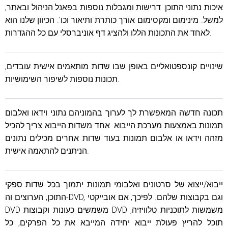
איכות נתוני התוכן: דרישות ומגבלות נוספות בפאנל הניהול ובאתר,
למשל. מינימום ומקסימום אורך כותרת ותיאור וכו'. הכיוון שלנו הוא
לאחד את התכונות הללו ולהציג דף אוניברסלי עם כל ההגדרות.
שינויים קונספטואליים באופן שבו שדות מותאמים אישית עובדים,
תכונות נוספות לשיפור השימושיות.
תכונה חדשה המאפשרת לך לערוך בהמוניהם נתוני וידאו ואלבום
תמונות באמצעות מערכת הייבוא. אחד משדות הייבוא ​​צריך להכיל
מזהה וידאו או אלבום תמונות בעוד שדות אחרים מכילים נתונים
הניתנים להתאמה אישית.
ייבוא/ייצוא של סרטונים ואלבומי תמונות יתמוך בכל שדות ספקי
התוכן, הערוצים וה-DVD, וגם בקבוצות שלהם. לפיכך, אם אובייקטי
DVD משמשים כעונות וקבוצות DVD משמשות לתוכניות טלוויזיה,
תוכל להריץ פעולת ייבוא ​​יחידה המייבא את כל הפרקים, כל