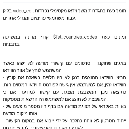
בלוק video_edit תומך כעת בהגדרות משך וידאו מקסימלי נפרדות
עבור משתמשי פרימיום ומנהלי אתרים.
קודי מדינה במשתנה $list_countries_codes זמינים כעת
בתבניות.
באגים שתוקנו: - סרטונים עם קישורי מודעה לא ישהו כאשר
המשתמש לוחץ על אזור הווידאו.
- חריצי הווידאו המוצגים בנגן לא היו תלויים בשאלה אם קובץ
הווידאו זמין, אם למשתמש אין גישה לפורמט הווידאו המסוים הזה.
כתוצאה מכך המשבצת מוצגת עם קישור למודעה, אם כי
המשבצת לא תוצג אם למשתמש היו הרשאות מספיקות.
- בעיות באקראי של תצוגת מודעה אם בדף היו מספר מופעים של
אותו מיקום מודעה.
- ייחוד הסרטון לא זוהה כהלכה על ידי ייבוא ​​אם במקום הקישור
לקובץ המקור סופקו קישורים לקבצי פורמט.