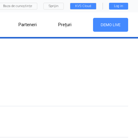
Baza de cunoștințe
Sprijin
KVS Cloud
Log in
Parteneri
Prețuri
DEMO LIVE