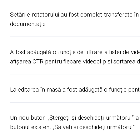
Setările rotatorului au fost complet transferate în
documentație.
A fost adăugată o funcție de filtrare a listei de vi
afișarea CTR pentru fiecare videoclip și sortarea 
La editarea în masă a fost adăugată o funcție pentru
Un nou buton „Ștergeți și deschideți următorul” a 
butonul existent „Salvați și deschideți următorul”.