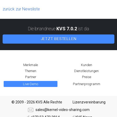
zurück zur Newsliste
Die brandneue
KVS 7.0.2
ist da
JETZT BESTELLEN
Merkmale
Kunden
Themen
Dienstleistungen
Partner
Preise
Live-Demo
Partnerprogramm
© 2009 - 2026 KVS Alle Rechte
Lizenzvereinbarung
sales@kernel-video-sharing.com