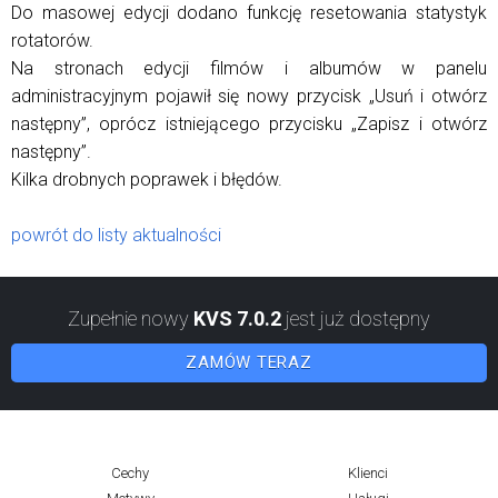
Do masowej edycji dodano funkcję resetowania statystyk
rotatorów.
Na stronach edycji filmów i albumów w panelu
administracyjnym pojawił się nowy przycisk „Usuń i otwórz
następny”, oprócz istniejącego przycisku „Zapisz i otwórz
następny”.
Kilka drobnych poprawek i błędów.
powrót do listy aktualności
Zupełnie nowy
KVS 7.0.2
jest już dostępny
ZAMÓW TERAZ
Cechy
Klienci