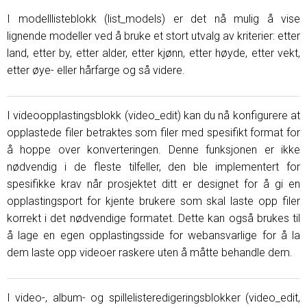
I modelllisteblokk (list_models) er det nå mulig å vise
lignende modeller ved å bruke et stort utvalg av kriterier: etter
land, etter by, etter alder, etter kjønn, etter høyde, etter vekt,
etter øye- eller hårfarge og så videre.
I videoopplastingsblokk (video_edit) kan du nå konfigurere at
opplastede filer betraktes som filer med spesifikt format for
å hoppe over konverteringen. Denne funksjonen er ikke
nødvendig i de fleste tilfeller, den ble implementert for
spesifikke krav når prosjektet ditt er designet for å gi en
opplastingsport for kjente brukere som skal laste opp filer
korrekt i det nødvendige formatet. Dette kan også brukes til
å lage en egen opplastingsside for webansvarlige for å la
dem laste opp videoer raskere uten å måtte behandle dem.
I video-, album- og spillelisteredigeringsblokker (video_edit,