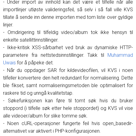
- Under import av innhold kan det være et tilfelle når alle
importlinjer utløste valideringsfeil, så selv i så fall ville KVS
tillate å sende inn denne importen med tom liste over gyldige
linjer.
- Omdirigering til tilfeldig video/album tok ikke hensyn til
enkelte satellittinnstillinger.
- Ikke-kritisk XSS-sårbarhet ved bruk av dynamiske HTTP-
parametere fra nettstedsinnstillinger. Takk til
Muhammad
Uwais
for å påpeke det.
- Når du oppdager SAR for kildevideofilen, vil KVS i noen
tilfeller konvertere den helt redundant for normalisering. Dette
ble fikset, samt normaliseringsmetoden ble optimalisert for
raskere tid og unngå kvalitetstap.
- Søkefunksjonen kan føre til tomt søk hvis du bruker
stoppord (i tilfelle søk etter hele stoppordet) og KVS vil vise
alle videoer/album for slike tomme søk.
- Noen cURL-operasjoner fungerte feil hvis open_basedir-
alternativet var aktivert i PHP-konfigurasjonen.