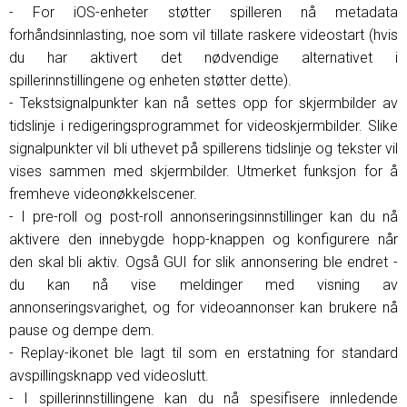
- For iOS-enheter støtter spilleren nå metadata
forhåndsinnlasting, noe som vil tillate raskere videostart (hvis
du har aktivert det nødvendige alternativet i
spillerinnstillingene og enheten støtter dette).
- Tekstsignalpunkter kan nå settes opp for skjermbilder av
tidslinje i redigeringsprogrammet for videoskjermbilder. Slike
signalpunkter vil bli uthevet på spillerens tidslinje og tekster vil
vises sammen med skjermbilder. Utmerket funksjon for å
fremheve videonøkkelscener.
- I pre-roll og post-roll annonseringsinnstillinger kan du nå
aktivere den innebygde hopp-knappen og konfigurere når
den skal bli aktiv. Også GUI for slik annonsering ble endret -
du kan nå vise meldinger med visning av
annonseringsvarighet, og for videoannonser kan brukere nå
pause og dempe dem.
- Replay-ikonet ble lagt til som en erstatning for standard
avspillingsknapp ved videoslutt.
- I spillerinnstillingene kan du nå spesifisere innledende