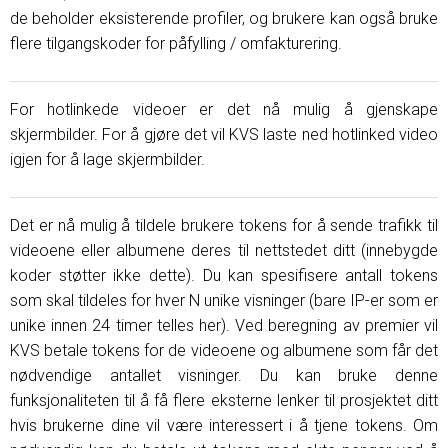
de beholder eksisterende profiler, og brukere kan også bruke
flere tilgangskoder for påfylling / omfakturering.
For hotlinkede videoer er det nå mulig å gjenskape
skjermbilder. For å gjøre det vil KVS laste ned hotlinked video
igjen for å lage skjermbilder.
Det er nå mulig å tildele brukere tokens for å sende trafikk til
videoene eller albumene deres til nettstedet ditt (innebygde
koder støtter ikke dette). Du kan spesifisere antall tokens
som skal tildeles for hver N unike visninger (bare IP-er som er
unike innen 24 timer telles her). Ved beregning av premier vil
KVS betale tokens for de videoene og albumene som får det
nødvendige antallet visninger. Du kan bruke denne
funksjonaliteten til å få flere eksterne lenker til prosjektet ditt
hvis brukerne dine vil være interessert i å tjene tokens. Om