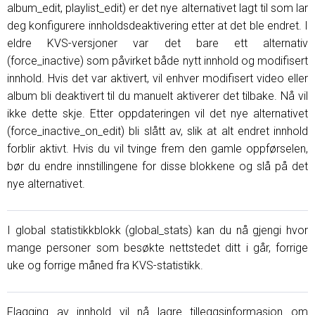
album_edit, playlist_edit) er det nye alternativet lagt til som lar
deg konfigurere innholdsdeaktivering etter at det ble endret. I
eldre KVS-versjoner var det bare ett alternativ
(force_inactive) som påvirket både nytt innhold og modifisert
innhold. Hvis det var aktivert, vil enhver modifisert video eller
album bli deaktivert til du manuelt aktiverer det tilbake. Nå vil
ikke dette skje. Etter oppdateringen vil det nye alternativet
(force_inactive_on_edit) bli slått av, slik at alt endret innhold
forblir aktivt. Hvis du vil tvinge frem den gamle oppførselen,
bør du endre innstillingene for disse blokkene og slå på det
nye alternativet.
I global statistikkblokk (global_stats) kan du nå gjengi hvor
mange personer som besøkte nettstedet ditt i går, forrige
uke og forrige måned fra KVS-statistikk.
Flagging av innhold vil nå lagre tilleggsinformasjon om