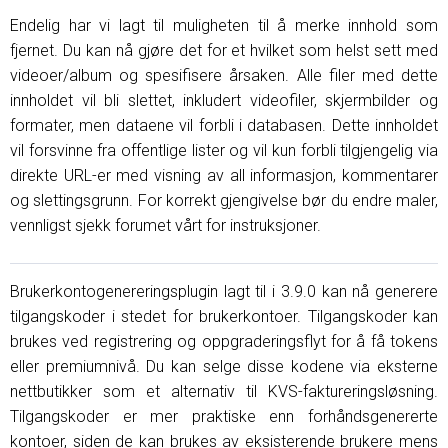
Endelig har vi lagt til muligheten til å merke innhold som
fjernet. Du kan nå gjøre det for et hvilket som helst sett med
videoer/album og spesifisere årsaken. Alle filer med dette
innholdet vil bli slettet, inkludert videofiler, skjermbilder og
formater, men dataene vil forbli i databasen. Dette innholdet
vil forsvinne fra offentlige lister og vil kun forbli tilgjengelig via
direkte URL-er med visning av all informasjon, kommentarer
og slettingsgrunn. For korrekt gjengivelse bør du endre maler,
vennligst sjekk forumet vårt for instruksjoner.
Brukerkontogenereringsplugin lagt til i 3.9.0 kan nå generere
tilgangskoder i stedet for brukerkontoer. Tilgangskoder kan
brukes ved registrering og oppgraderingsflyt for å få tokens
eller premiumnivå. Du kan selge disse kodene via eksterne
nettbutikker som et alternativ til KVS-faktureringsløsning.
Tilgangskoder er mer praktiske enn forhåndsgenererte
kontoer, siden de kan brukes av eksisterende brukere mens