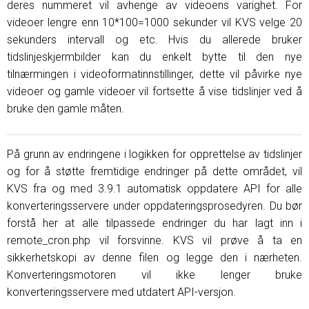
deres nummeret vil avhenge av videoens varighet. For
videoer lengre enn 10*100=1000 sekunder vil KVS velge 20
sekunders intervall og etc. Hvis du allerede bruker
tidslinjeskjermbilder kan du enkelt bytte til den nye
tilnærmingen i videoformatinnstillinger, dette vil påvirke nye
videoer og gamle videoer vil fortsette å vise tidslinjer ved å
bruke den gamle måten.
På grunn av endringene i logikken for opprettelse av tidslinjer
og for å støtte fremtidige endringer på dette området, vil
KVS fra og med 3.9.1 automatisk oppdatere API for alle
konverteringsservere under oppdateringsprosedyren. Du bør
forstå her at alle tilpassede endringer du har lagt inn i
remote_cron.php vil forsvinne. KVS vil prøve å ta en
sikkerhetskopi av denne filen og legge den i nærheten.
Konverteringsmotoren vil ikke lenger bruke
konverteringsservere med utdatert API-versjon.