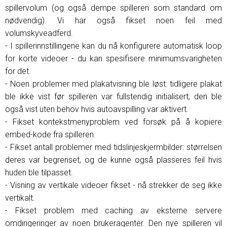
spillervolum (og også dempe spilleren som standard om
nødvendig). Vi har også fikset noen feil med
volumskyveadferd.
- I spillerinnstillingene kan du nå konfigurere automatisk loop
for korte videoer - du kan spesifisere minimumsvarigheten
for det.
- Noen problemer med plakatvisning ble løst: tidligere plakat
ble ikke vist før spilleren var fullstendig initialisert; den ble
også vist uten behov hvis autoavspilling var aktivert.
- Fikset kontekstmenyproblem ved forsøk på å kopiere
embed-kode fra spilleren.
- Fikset antall problemer med tidslinjeskjermbilder: størrelsen
deres var begrenset, og de kunne også plasseres feil hvis
huden ble tilpasset.
- Visning av vertikale videoer fikset - nå strekker de seg ikke
vertikalt.
- Fikset problem med caching av eksterne servere
omdirigeringer av noen brukeragenter. Den nye spilleren vil