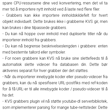
spare CPU-ressursene dine ved konvertering, men det vil ta
mer tid å importere nytt innhold ved å laste ned flere filer.
- Grabbers kan ikke importere innholdskildefelt for hvert
objekt individuelt. Dette brukes ikke i grabberne KVS gir, men
kan brukes i dine tilpassede grabbers.
- Du kan nå hoppe over innhold med dupliserte titler når du
importerer innhold fra grabbers.
- Du kan nå begrense beskrivelseslengden i grabbere: enten
med bestemte tallord eller symboler.
- For noen grabbere kan KVS nå bruke sine slettefeeds til å
automatisk slette videoer fra databasen din. Dette bør
aktiveres separat for hver grabber der det støttes.
- Når du importerer innebygde koder eller pseudo-videoer fra
grabbers, kan du nå spesifisere URL-postfiks med ref-koden
for å få URL-er til alle innebygde koder / pseudo-videoer til å
ha det.
- KVS grabbers plugin vil nå støtte youtube-dl serverbibliotek,
som implementerer parsing for mange tube-nettsteder. Dette