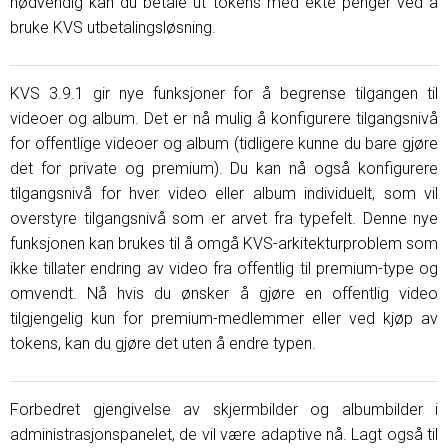
nødvendig kan du betale ut tokens med ekte penger ved å
bruke KVS utbetalingsløsning.
KVS 3.9.1 gir nye funksjoner for å begrense tilgangen til
videoer og album. Det er nå mulig å konfigurere tilgangsnivå
for offentlige videoer og album (tidligere kunne du bare gjøre
det for private og premium). Du kan nå også konfigurere
tilgangsnivå for hver video eller album individuelt, som vil
overstyre tilgangsnivå som er arvet fra typefelt. Denne nye
funksjonen kan brukes til å omgå KVS-arkitekturproblem som
ikke tillater endring av video fra offentlig til premium-type og
omvendt. Nå hvis du ønsker å gjøre en offentlig video
tilgjengelig kun for premium-medlemmer eller ved kjøp av
tokens, kan du gjøre det uten å endre typen.
Forbedret gjengivelse av skjermbilder og albumbilder i
administrasjonspanelet, de vil være adaptive nå. Lagt også til