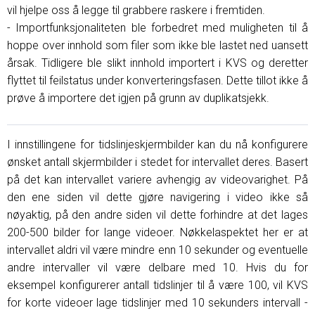
vil hjelpe oss å legge til grabbere raskere i fremtiden.
- Importfunksjonaliteten ble forbedret med muligheten til å
hoppe over innhold som filer som ikke ble lastet ned uansett
årsak. Tidligere ble slikt innhold importert i KVS og deretter
flyttet til feilstatus under konverteringsfasen. Dette tillot ikke å
prøve å importere det igjen på grunn av duplikatsjekk.
I innstillingene for tidslinjeskjermbilder kan du nå konfigurere
ønsket antall skjermbilder i stedet for intervallet deres. Basert
på det kan intervallet variere avhengig av videovarighet. På
den ene siden vil dette gjøre navigering i video ikke så
nøyaktig, på den andre siden vil dette forhindre at det lages
200-500 bilder for lange videoer. Nøkkelaspektet her er at
intervallet aldri vil være mindre enn 10 sekunder og eventuelle
andre intervaller vil være delbare med 10. Hvis du for
eksempel konfigurerer antall tidslinjer til å være 100, vil KVS
for korte videoer lage tidslinjer med 10 sekunders intervall -