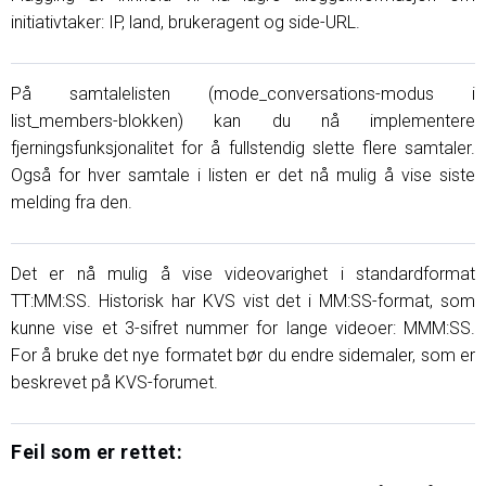
initiativtaker: IP, land, brukeragent og side-URL.
På samtalelisten (mode_conversations-modus i
list_members-blokken) kan du nå implementere
fjerningsfunksjonalitet for å fullstendig slette flere samtaler.
Også for hver samtale i listen er det nå mulig å vise siste
melding fra den.
Det er nå mulig å vise videovarighet i standardformat
TT:MM:SS. Historisk har KVS vist det i MM:SS-format, som
kunne vise et 3-sifret nummer for lange videoer: MMM:SS.
For å bruke det nye formatet bør du endre sidemaler, som er
beskrevet på KVS-forumet.
Feil som er rettet: