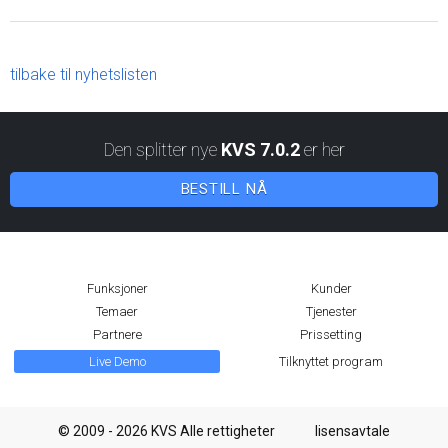
tilbake til nyhetslisten
Den splitter nye
KVS 7.0.2
er her
BESTILL NÅ
Funksjoner
Kunder
Temaer
Tjenester
Partnere
Prissetting
Live Demo
Tilknyttet program
© 2009 - 2026 KVS Alle rettigheter
lisensavtale