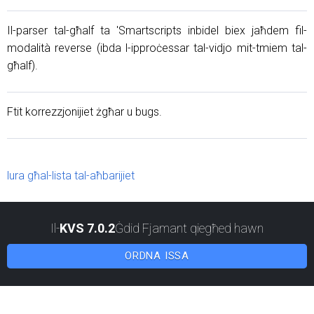
Il-parser tal-għalf ta 'Smartscripts inbidel biex jaħdem fil-
modalità reverse (ibda l-ipproċessar tal-vidjo mit-tmiem tal-
għalf).
Ftit korrezzjonijiet żgħar u bugs.
lura għal-lista tal-aħbarijiet
Il-
KVS 7.0.2
Ġdid Fjamant qiegħed hawn
ORDNA ISSA