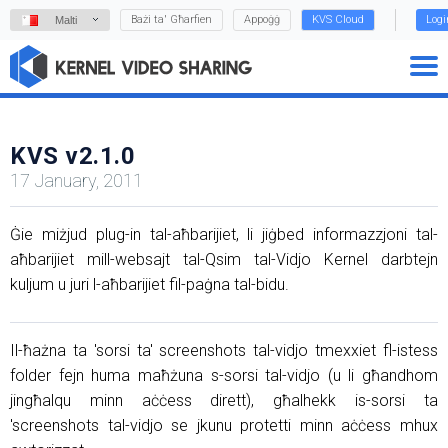
Bażi ta' Għarfien
Appoġġ
KVS Cloud
Logi
Malti
KVS v2.1.0
17 January, 2011
Ġie miżjud plug-in tal-aħbarijiet, li jiġbed informazzjoni tal-
aħbarijiet mill-websajt tal-Qsim tal-Vidjo Kernel darbtejn
kuljum u juri l-aħbarijiet fil-paġna tal-bidu.
Il-ħażna ta 'sorsi ta' screenshots tal-vidjo tmexxiet fl-istess
folder fejn huma maħżuna s-sorsi tal-vidjo (u li għandhom
jingħalqu minn aċċess dirett), għalhekk is-sorsi ta
'screenshots tal-vidjo se jkunu protetti minn aċċess mhux