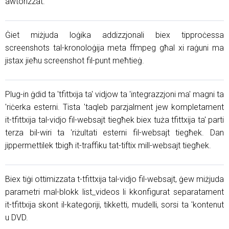
awtorizzat.
Ġiet miżjuda loġika addizzjonali biex tipproċessa
screenshots tal-kronoloġija meta ffmpeg għal xi raġuni ma
jistax jieħu screenshot fil-punt meħtieġ.
Plug-in ġdid ta 'tfittxija ta' vidjow ta 'integrazzjoni ma' magni ta
'riċerka esterni. Tista 'taqleb parzjalment jew kompletament
it-tfittxija tal-vidjo fil-websajt tiegħek biex tuża tfittxija ta' parti
terza bil-wiri ta 'riżultati esterni fil-websajt tiegħek. Dan
jippermettilek tbigħ it-traffiku tat-tiftix mill-websajt tiegħek.
Biex tiġi ottimizzata t-tfittxija tal-vidjo fil-websajt, ġew miżjuda
parametri mal-blokk list_videos li kkonfigurat separatament
it-tfittxija skont il-kategoriji, tikketti, mudelli, sorsi ta 'kontenut
u DVD.