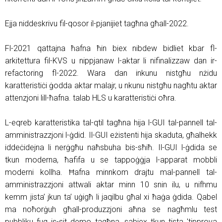
Ejja niddeskrivu fil-qosor il-pjanijiet tagħna għall-2022.
Fl-2021 qattajna ħafna ħin biex nibdew bidliet kbar fl-
arkitettura fil-KVS u nippjanaw l-aktar li nifinalizzaw dan ir-
refactoring fl-2022. Wara dan inkunu nistgħu nżidu
karatteristiċi ġodda aktar malajr, u nkunu nistgħu nagħtu aktar
attenzjoni lill-ħafna. talab HLS u karatteristiċi oħra.
L-eqreb karatteristika tal-qtil tagħna hija l-GUI tal-pannell tal-
amministrazzjoni l-ġdid. Il-GUI eżistenti hija skaduta, għalhekk
iddeċidejna li nerġgħu naħsbuha bis-sħiħ. Il-GUI l-ġdida se
tkun moderna, ħafifa u se tappoġġja l-apparat mobbli
moderni kollha. Ħafna minnkom drajtu mal-pannell tal-
amministrazzjoni attwali aktar minn 10 snin ilu, u nifhmu
kemm jista’ jkun ta’ uġigħ li jaqilbu għal xi ħaġa ġdida. Qabel
ma noħorġuh għall-produzzjoni aħna se nagħmlu test
pubbliku fuq is-sit demo tagħna, sabiex tkun tista 'tipprova