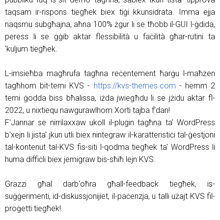
taqsam ir-rispons tiegħek biex tiġi kkunsidrata. Imma ejja
naqsmu subgħajna, aħna 100% żgur li se tħobb il-GUI l-ġdida,
peress li se ġġib aktar flessibilità u faċilità għar-rutini ta
'kuljum tiegħek.
L-imsieħba magħrufa tagħna reċentement ħarġu l-maħżen
tagħhom bit-temi KVS -
https://kvs-themes.com
- hemm 2
temi ġodda biss bħalissa, iżda jwiegħdu li se jżidu aktar fl-
2022, u nixtiequ nawgurawlhom Xorti tajba f'dan!
F'Jannar se nirrilaxxaw ukoll il-plugin tagħna ta' WordPress
b'xejn li jista' jkun utli biex nintegraw il-karatteristiċi tal-ġestjoni
tal-kontenut tal-KVS fis-siti l-qodma tiegħek ta' WordPress li
huma diffiċli biex jemigraw bis-sħiħ lejn KVS.
Grazzi għal darb'oħra għall-feedback tiegħek, is-
suġġerimenti, id-diskussjonijiet, il-paċenzja, u talli użajt KVS fil-
proġetti tiegħek!