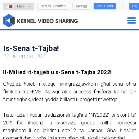
Bażi ta' Għarfien
Appoġġ
KVS Cloud
Logi
Malti
Is-Sena t-Tajba!
27 December, 2021
Il-Milied it-tajjeb u s-Sena t-Tajba 2022!
Għeżież ħbieb, nixtiequ nirringrazzjawkom għal sena oħra
flimkien mal-KVS. Nawguralek suċċess fl-isforzi kollha tal-
futur tiegħek, ideat ġodda brillanti u proġetti mwettqa.
Tista' tuża l-kupun tradizzjonali tagħna "NY2022" bi skont ta'
20% fuq il-liċenzji u s-servizzi ġodda kollha konnessi
magħhom li se jaħdmu sat-12 ta' Jannar. Għal ħlasijiet
rikorrenti dan ir-roħs jinżamm għaċ-ċiklu kollu tal-kontijiet.