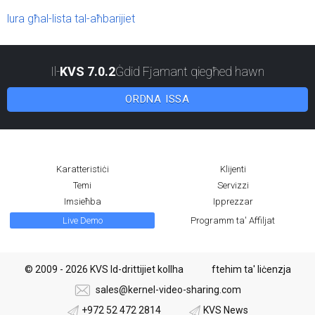
lura għal-lista tal-aħbarijiet
Il-
KVS 7.0.2
Ġdid Fjamant qiegħed hawn
ORDNA ISSA
Karatteristiċi
Klijenti
Temi
Servizzi
Imsieħba
Ipprezzar
Live Demo
Programm ta' Affiljat
© 2009 - 2026 KVS Id-drittijiet kollha
ftehim ta' liċenzja
sales@kernel-video-sharing.com
+972 52 472 2814
KVS News