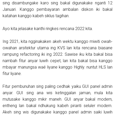
sing disambungake karo sing bakal digunakake nganti 12
Januari. Kanggo pembayaran ambalan diskon iki bakal
katahan kanggo kabeh siklus tagihan.
Ayo kita jelasake kanthi ringkes rencana 2022 kita.
Ing 2021, kita ngginakaken akeh wektu kanggo miwiti owah-
owahan arsitektur utama ing KVS lan kita rencana biasane
rampung refactoring iki ing 2022. Sawise iku kita bakal bisa
nambah fitur anyar luwih cepet, lan kita bakal bisa kanggo
mbayar manungsa waé liyane kanggo Highly. nuntut HLS lan
fitur liyane.
Fitur pembunuhan sing paling cedhak yaiku GUI panel admin
anyar. GUI sing ana wis ketinggalan jaman, mula kita
mutusake kanggo mikir maneh. GUI anyar bakal modern,
entheng lan bakal ndhukung kabeh piranti seluler modern.
Akeh sing wis digunakake kanggo panel admin saiki luwih