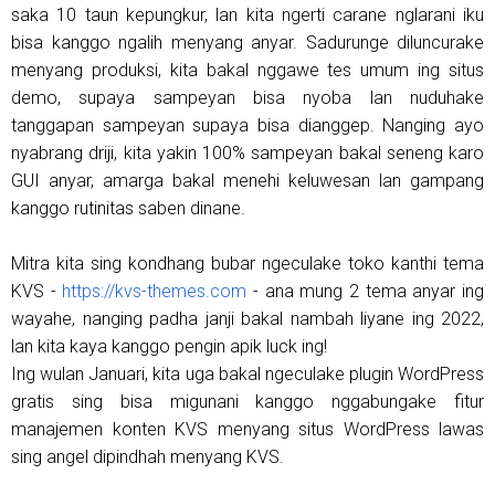
saka 10 taun kepungkur, lan kita ngerti carane nglarani iku
bisa kanggo ngalih menyang anyar. Sadurunge diluncurake
menyang produksi, kita bakal nggawe tes umum ing situs
demo, supaya sampeyan bisa nyoba lan nuduhake
tanggapan sampeyan supaya bisa dianggep. Nanging ayo
nyabrang driji, kita yakin 100% sampeyan bakal seneng karo
GUI anyar, amarga bakal menehi keluwesan lan gampang
kanggo rutinitas saben dinane.
Mitra kita sing kondhang bubar ngeculake toko kanthi tema
KVS -
https://kvs-themes.com
- ana mung 2 tema anyar ing
wayahe, nanging padha janji bakal nambah liyane ing 2022,
lan kita kaya kanggo pengin apik luck ing!
Ing wulan Januari, kita uga bakal ngeculake plugin WordPress
gratis sing bisa migunani kanggo nggabungake fitur
manajemen konten KVS menyang situs WordPress lawas
sing angel dipindhah menyang KVS.