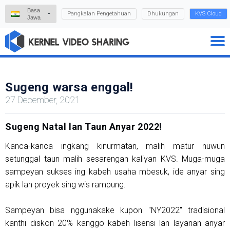
Basa
Pangkalan Pengetahuan
Dhukungan
KVS Cloud
Jawa
Sugeng warsa enggal!
27 December, 2021
Sugeng Natal lan Taun Anyar 2022!
Kanca-kanca ingkang kinurmatan, malih matur nuwun
setunggal taun malih sesarengan kaliyan KVS. Muga-muga
sampeyan sukses ing kabeh usaha mbesuk, ide anyar sing
apik lan proyek sing wis rampung.
Sampeyan bisa nggunakake kupon "NY2022" tradisional
kanthi diskon 20% kanggo kabeh lisensi lan layanan anyar