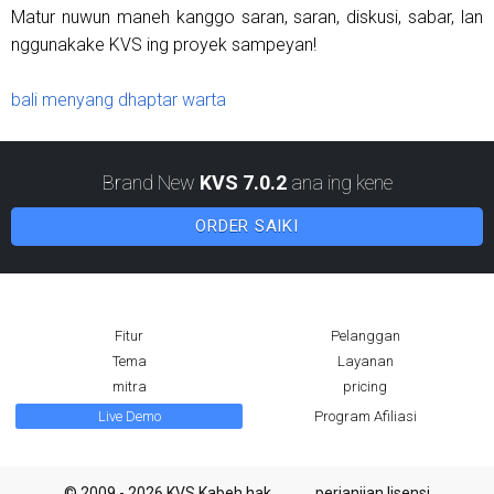
Matur nuwun maneh kanggo saran, saran, diskusi, sabar, lan
nggunakake KVS ing proyek sampeyan!
bali menyang dhaptar warta
Brand New
KVS 7.0.2
ana ing kene
ORDER SAIKI
Fitur
Pelanggan
Tema
Layanan
mitra
pricing
Live Demo
Program Afiliasi
© 2009 - 2026 KVS Kabeh hak
perjanjian lisensi