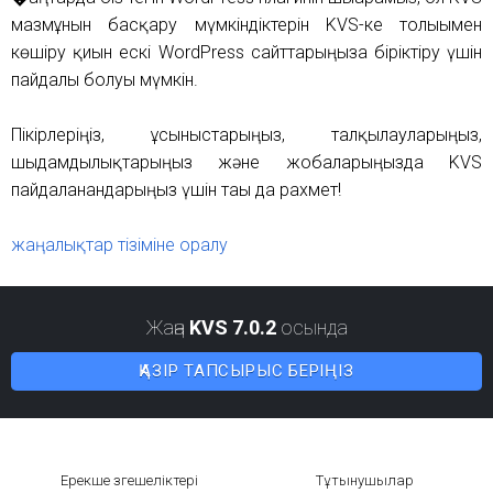
мазмұнын басқару мүмкіндіктерін KVS-ке толығымен
көшіру қиын ескі WordPress сайттарыңызға біріктіру үшін
пайдалы болуы мүмкін.
Пікірлеріңіз, ұсыныстарыңыз, талқылауларыңыз,
шыдамдылықтарыңыз және жобаларыңызда KVS
пайдаланғандарыңыз үшін тағы да рахмет!
жаңалықтар тізіміне оралу
Жаңа
KVS 7.0.2
осында
ҚАЗІР ТАПСЫРЫС БЕРІҢІЗ
Ерекше өзгешеліктері
Тұтынушылар