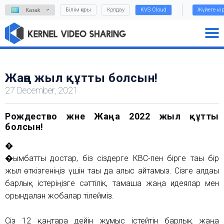
Білім қоры
Қолдау
KVS Cloud
Жүйеге кі
Kазаk
Жаңа жыл құтты болсын!
27 December, 2021
Рождество және Жаңа 2022 жыл құтты
болсын!
�
�ымбатты достар, біз сіздерге КВС-пен бірге тағы бір
жыл өткізгеніңіз үшін тағы да алғыс айтамыз. Сізге алдағы
барлық істеріңізге сәттілік, тамаша жаңа идеялар мен
орындалған жобалар тілейміз.
Сіз 12 қаңтарға дейін жұмыс істейтін барлық жаңа