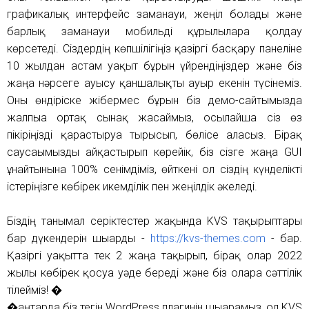
графикалық интерфейс заманауи, жеңіл болады және
барлық заманауи мобильді құрылғыларға қолдау
көрсетеді. Сіздердің көпшілігіңіз қазіргі басқару панеліне
10 жылдан астам уақыт бұрын үйрендіңіздер және біз
жаңа нәрсеге ауысу қаншалықты ауыр екенін түсінеміз.
Оны өндіріске жібермес бұрын біз демо-сайтымызда
жалпыға ортақ сынақ жасаймыз, осылайша сіз өз
пікіріңізді қарастыруға тырысып, бөлісе аласыз. Бірақ
саусағымызды айқастырып көрейік, біз сізге жаңа GUI
ұнайтынына 100% сенімдіміз, өйткені ол сіздің күнделікті
істеріңізге көбірек икемділік пен жеңілдік әкеледі.
Біздің танымал серіктестер жақында KVS тақырыптары
бар дүкендерін шығарды -
https://kvs-themes.com
- бар.
Қазіргі уақытта тек 2 жаңа тақырып, бірақ олар 2022
жылы көбірек қосуға уәде береді және біз оларға сәттілік
тілейміз! �
�аңтарда біз тегін WordPress плагинін шығарамыз, ол KVS