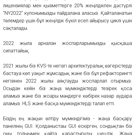
лицензиялар мен қызметтерге 20% жеңілдікпен дәстүрлі
"NY2022" купонымызды пайдалана аласыз. Қайталанатын
төлемдер үшін бұл жеңілдік бүкіл есеп айырысу циклі үшін
сақталады.
2022 жылға арналған жоспарларымызды қысқаша
сипаттайық.
2021 жылы біз KVS-те негізгі архитектуралық өзгерістерді
бастауға көп уақыт жұмсадық және біз бұл рефакторингті
негізінен 2022 жылы аяқтауды жоспарлап отырмыз.
Осыдан кейін біз жаңа мүмкіндіктерді тезірек қоса
аламыз және біз жоғары мәндерге көбірек назар аудара
аламыз. HLS және басқа мүмкіндіктерді талап етті.
Біздің ең жақын өлтіру мүмкіндігіміз - жаңа басқару
панелінің GUI. Қолданыстағы GUI ескірген, сондықтан біз
оны толығымен қайта қарастыруды шештік. Жаңа