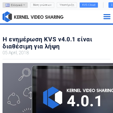
Βάση γνώσεων
Υποστήριξη
KVS Cloud
Σ
Ελληνικά
Η ενημέρωση KVS v4.0.1 είναι
διαθέσιμη για λήψη
05 April, 2018