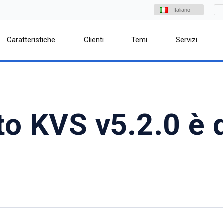
Italiano
Caratteristiche
Clienti
Temi
Servizi
o KVS v5.2.0 è d