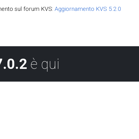
amento sul forum KVS:
Aggiornamento KVS 5.2.0
.0.2
è qui