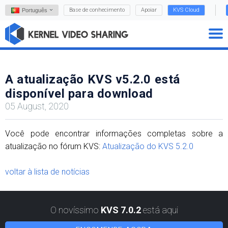
Base de conhecimento
Apoiar
KVS Cloud
Português
A atualização KVS v5.2.0 está
disponível para download
05 August, 2020
Você pode encontrar informações completas sobre a
atualização no fórum KVS:
Atualização do KVS 5.2.0
voltar à lista de notícias
O novíssimo
KVS 7.0.2
está aqui