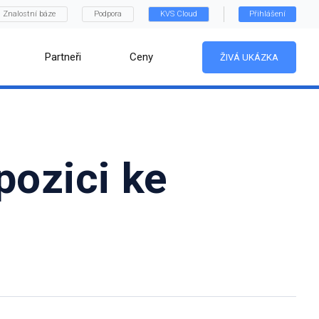
Znalostní báze
Podpora
KVS Cloud
Přihlášení
Partneři
Ceny
ŽIVÁ UKÁZKA
pozici ke