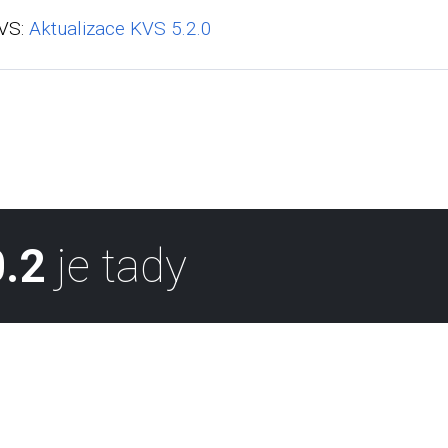
KVS:
Aktualizace KVS 5.2.0
.2
je tady