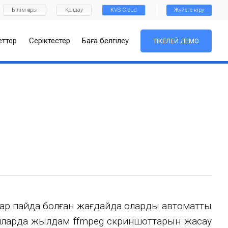
Білім қоры
Қолдау
KVS Cloud
Жүйеге кіру
ттер
Серіктестер
Баға белгілеу
ТІКЕЛЕЙ ДЕМО
тар пайда болған жағдайда оларды автоматты
ғдайларда жылдам ffmpeg скриншоттарын жасау