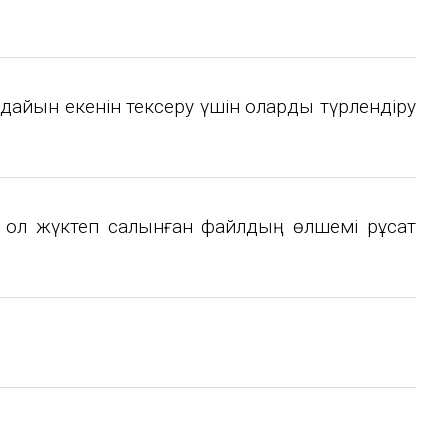
а дайын екенін тексеру үшін оларды түрлендіру
і, ол жүктеп салынған файлдың өлшемі рұқсат