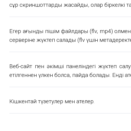
сұр скриншоттарды жасайды, олар біркелкі т
Егер ағындық пішім файлдары (flv, mp4) қолме
серверіне жүктеп салады (flv үшін метадерект
Веб-сайт пен әкімші панеліндегі жүктеп сал
етілгеннен үлкен болса, пайда болады. Енді қ
Кішкентай түзетулер мен қателер.