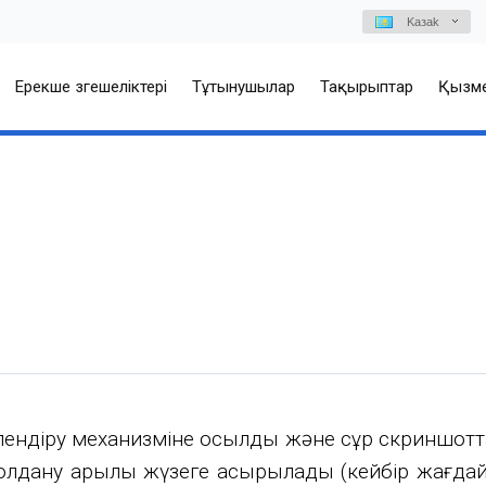
Kазаk
Ерекше өзгешеліктері
Тұтынушылар
Тақырыптар
Қызме
лендіру механизміне қосылды және сұр скриншот
сті қолдану арқылы жүзеге асырылады (кейбір жа