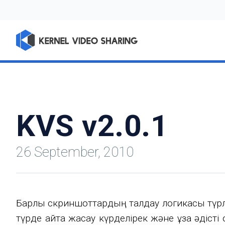
KVS v2.0.1
26 September, 2010
Барлық скриншоттардың талдау логикасы түр
түрде қайта жасау күрделірек және ұзақ әді