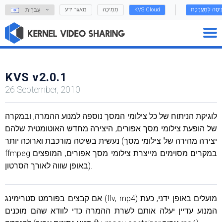
נִיסָה לַמַעֲרֶכֶת
KVS Cloud
תְמִיכָה
מאגר ידע
עִברִית
KVS v2.0.1
26 September, 2010
לוגיקת הניתוח של כל צילומי המסך נוספה למנוע ההמרה, ובמקרה
של הופעת צילומי מסך אפורים, היצירה מחדש האוטומטית שלהם
נעשית בשיטה מורכבת וארוכה יותר (יצירה מהירה של צילומי מסך
ffmpeg במקרים מסוימים מייצרת צילומי מסך אפורים, המופצים
באופן שווה לאורך הסרטון).
אם קבצים בפורמט סטרימינג (flv, mp4) מועלים באופן ידני, כעת
המנוע עדיין יעלה אותם לשרת ההמרה כדי לוודא שהם מוכנים