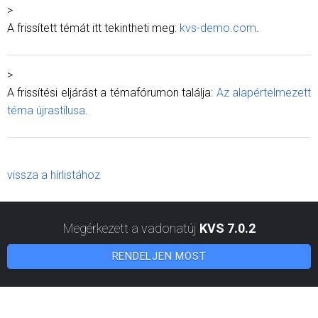
>
A frissített témát itt tekintheti meg:
kvs-demo.com
.
>
A frissítési eljárást a témafórumon találja:
Az alapértelmezett
téma újrastílusa
.
vissza a hírlistához
Megérkezett a vadonatúj
KVS 7.0.2
RENDELJEN MOST