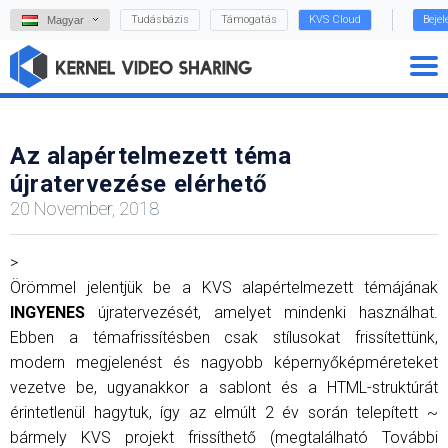
Tudásbázis
Támogatás
KVS Cloud
Beje
Magyar
Az alapértelmezett téma
újratervezése elérhető
20 November, 2018
>
Örömmel jelentjük be a KVS alapértelmezett témájának
INGYENES
újratervezését, amelyet mindenki használhat.
Ebben a témafrissítésben csak stílusokat frissítettünk,
modern megjelenést és nagyobb képernyőképméreteket
vezetve be, ugyanakkor a sablont és a HTML-struktúrát
érintetlenül hagytuk, így az elmúlt 2 év során telepített ~
bármely KVS projekt frissíthető (megtalálható További