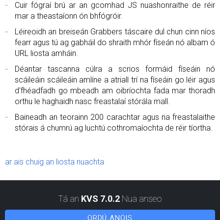
Cuir fógraí brú ar an gcomhad JS nuashonraithe de réir
mar a theastaíonn ón bhfógróir.
Léireoidh an breiseán Grabbers táscaire dul chun cinn níos
fearr agus tú ag gabháil do shraith mhór físeán nó albam ó
URL liosta amháin.
Déantar tascanna cúlra a scrios formáid físeáin nó
scáileáin scáileáin amlíne a atriall trí na físeáin go léir agus
d'fhéadfadh go mbeadh am oibríochta fada mar thoradh
orthu le haghaidh nasc freastalaí stórála mall.
Baineadh an teorainn 200 carachtar agus na freastalaithe
stórais á chumrú ag luchtú cothromaíochta de réir tíortha.
ar ais chuig an liosta nuachta
Tá an
KVS 7.0.2
Nua anseo
ORDÚ ANOIS