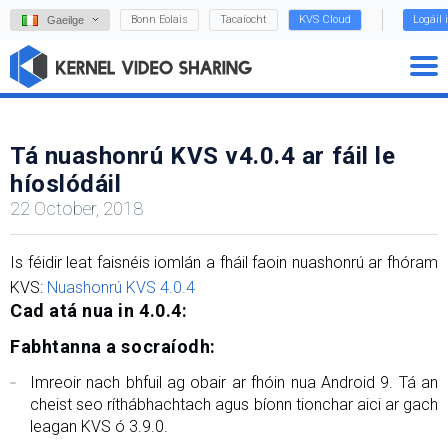
Bonn Eolais
Tacaíocht
KVS Cloud
Logáil 
Gaeilge
Tá nuashonrú KVS v4.0.4 ar fáil le
híoslódáil
22 October, 2018
Is féidir leat faisnéis iomlán a fháil faoin nuashonrú ar fhóram
KVS:
Nuashonrú KVS 4.0.4
Cad atá nua in 4.0.4:
Fabhtanna a socraíodh:
Imreoir nach bhfuil ag obair ar fhóin nua Android 9. Tá an
cheist seo ríthábhachtach agus bíonn tionchar aici ar gach
leagan KVS ó 3.9.0.