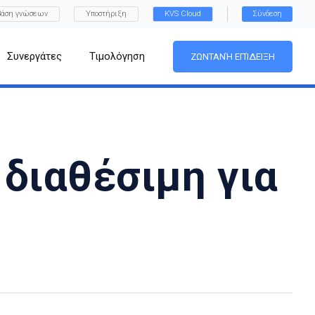
Βάση γνώσεων
Υποστήριξη
KVS Cloud
Σύνδεση
Συνεργάτες
Τιμολόγηση
ΖΩΝΤΑΝΉ ΕΠΊΔΕΙΞΗ
 διαθέσιμη για