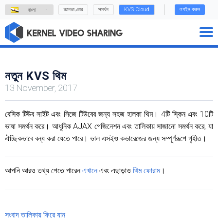
জ্ঞানভাণ্ডার
সমর্থন
KVS Cloud
লগইন করুন
বাংলা
নতুন KVS থিম
13 November, 2017
বেসিক টিউব সাইট এবং সিজে টিউবের জন্য সহজ হালকা থিম। 4টি স্কিন এবং 10টি
ভাষা সমর্থন করে। আধুনিক AJAX পেজিনেশন এবং তালিকায় সাজানো সমর্থন করে, যা
ঐচ্ছিকভাবে বন্ধ করা যেতে পারে। ভাল এসইও কভারেজের জন্য সম্পূর্ণরূপে গৃহীত।
আপনি আরও তথ্য পেতে পারেন
এখানে
এবং এছাড়াও
থিম ফোরাম
।
সংবাদ তালিকায় ফিরে যান