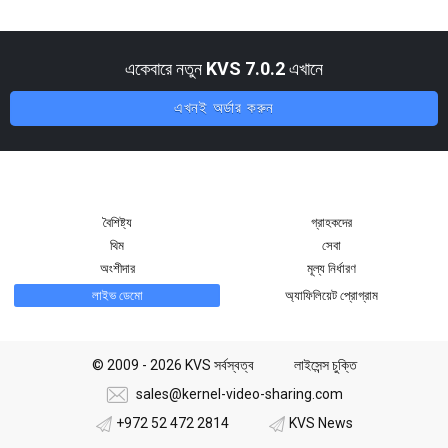
একেবারে নতুন
KVS 7.0.2
এখানে
এখনই অর্ডার করুন
বৈশিষ্ট্য
গ্রাহকদের
থিম
সেবা
অংশীদার
মূল্য নির্ধারণ
লাইভ ডেমো
অ্যাফিলিয়েট প্রোগ্রাম
© 2009 - 2026 KVS সর্বস্বত্ব
লাইসেন্স চুক্তি
sales@kernel-video-sharing.com
+972 52 472 2814
KVS News