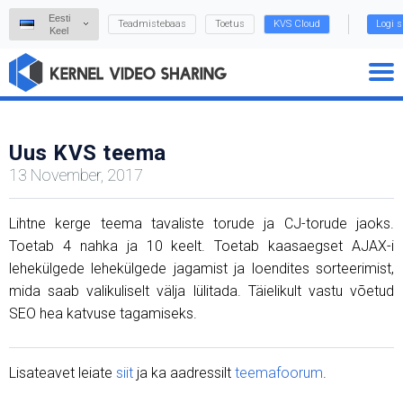
Eesti
Teadmistebaas
Toetus
KVS Cloud
Logi s
Keel
Uus KVS teema
13 November, 2017
Lihtne kerge teema tavaliste torude ja CJ-torude jaoks.
Toetab 4 nahka ja 10 keelt. Toetab kaasaegset AJAX-i
lehekülgede lehekülgede jagamist ja loendites sorteerimist,
mida saab valikuliselt välja lülitada. Täielikult vastu võetud
SEO hea katvuse tagamiseks.
Lisateavet leiate
siit
ja ka aadressilt
teemafoorum
.