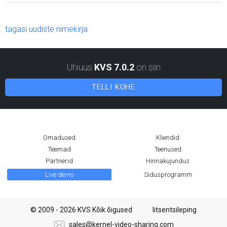
tagasi uudiste nimekirja
Uhiuus
KVS 7.0.2
on siin
TELLI KOHE
Omadused
Kliendid
Teemad
Teenused
Partnerid
Hinnakujundus
Live demo
Sidusprogramm
© 2009 - 2026 KVS Kõik õigused
litsentsileping
sales@kernel-video-sharing.com