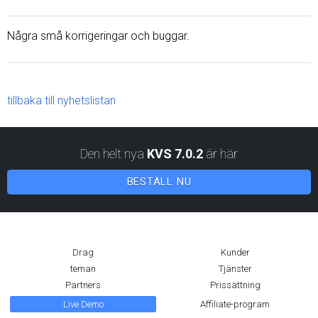
Några små korrigeringar och buggar.
tillbaka till nyhetslistan
Den helt nya
KVS 7.0.2
är här
BESTÄLL NU
Drag
Kunder
teman
Tjänster
Partners
Prissättning
Live Demo
Affiliate-program